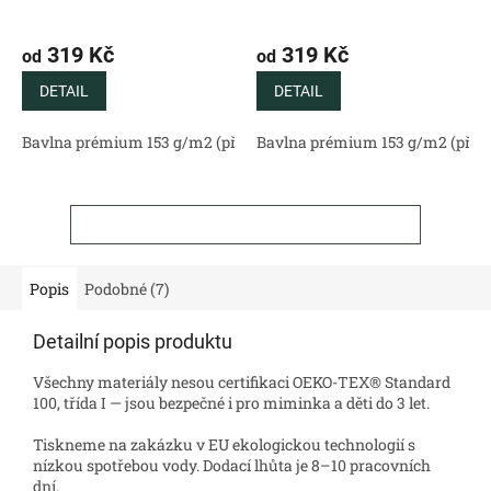
319 Kč
319 Kč
od
od
DETAIL
DETAIL
Bavlna prémium 153 g/m2 (přírodní)
Bavlna prémium 153 g/m2 (příro
Bavlněný satén 130 g/m2 (
ZOBRAZIT VŠECHNY SOUVISEJÍCÍ PRODUKTY
Popis
Podobné (7)
Detailní popis produktu
Všechny materiály nesou certifikaci OEKO-TEX® Standard
100, třída I — jsou bezpečné i pro miminka a děti do 3 let.
Tiskneme na zakázku v EU ekologickou technologií s
nízkou spotřebou vody. Dodací lhůta je 8–10 pracovních
dní.