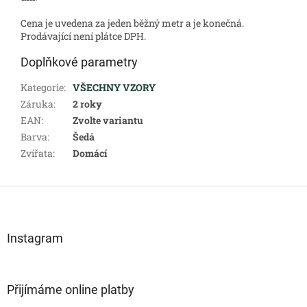
Cena je uvedena za jeden běžný metr a je konečná.
Prodávající není plátce DPH.
Doplňkové parametry
Kategorie
:
VŠECHNY VZORY
Záruka
:
2 roky
EAN
:
Zvolte variantu
Barva
:
Šedá
Zvířata
:
Domácí
Z
á
p
a
Instagram
t
í
Přijímáme online platby