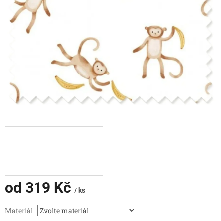
od
319 Kč
/ ks
Měrná
Materiál
cena: