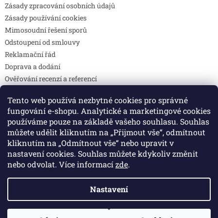
Zásady zpracování osobních údajů
Zásady používání cookies
Mimosoudní řešení sporů
Odstoupení od smlouvy
Reklamační řád
Doprava a dodání
Ověřování recenzí a referencí
Pravidla soutěží
Tento web používá nezbytné cookies pro správné
Prohlášení o shodě
fungování e-shopu. Analytické a marketingové cookies
Způsoby platby
používáme pouze na základě vašeho souhlasu. Souhlas
DOTAZY
můžete udělit kliknutím na „Přijmout vše“, odmítnout
Kontakty
kliknutím na „Odmítnout vše“ nebo upravit v
nastavení cookies. Souhlas můžete kdykoliv změnit
nebo odvolat. Více informací
zde
.
Vytvořil Shoptet
Nastavení
Copyright 2026
Colibri print
. Všechna práva vyhrazena.