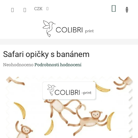
Přejít
NÁKUP
na
CZK
obsah
KOŠÍK
Safari opičky s banánem
Průměrné
Neohodnoceno
Podrobnosti hodnocení
hodnocení
produktu
je
0,0
z
5
hvězdiček.