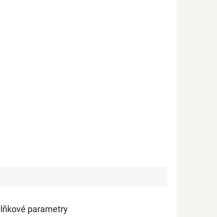
lněná panama 220 g/m2 (přírodní)
Mušelín - dvojitá gázovina (př
lňkové parametry