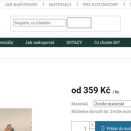
JAK NAKUPOVAT
MATERIÁLY
PRO ILUSTRÁTORY
HLEDAT
teriály
Jak nakupovat
DOTAZY
Co chcete šít?
od
359 Kč
/ ks
Měrná
Materiál
cena:
Můžeme doručit do:
Zvolte mat
Přidat do koš