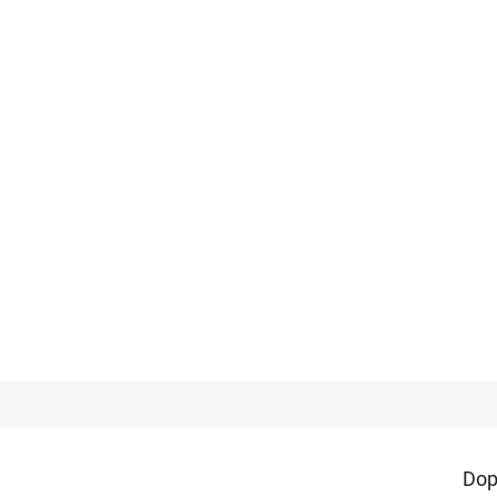
tén 130 g/m2 (přírodní)
Bavlněné plátno standard (přírodní)
Bav
Dop