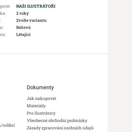
gorie
:
NAŠI ILUSTRÁTOŘI
uka
:
2 roky
:
Zvolte variantu
va
:
Béžová
ata
:
Létající
Dokumenty
Jak nakupovat
Materiály
Pro Ilustrátory
Všeobecné obchodní podmínky
/colibri
Zásady zpracování osobních údajů