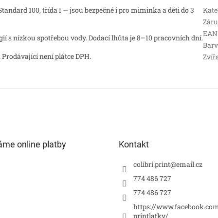
andard 100, třída I — jsou bezpečné i pro miminka a děti do 3
Kate
Zár
EAN
 s nízkou spotřebou vody. Dodací lhůta je 8–10 pracovních dní.
Bar
 Prodávající není plátce DPH.
Zvíř
áme online platby
Kontakt
colibri.print
@
email.cz
774 486 727
774 486 727
https://www.facebook.com
printlatky/