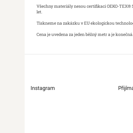
Všechny materiály nesou certifikaci OEKO-TEX® St
let.
Tiskneme na zakázku v EU ekologickou technologií
Cena je uvedena za jeden běžný metr a je konečná.
Z
á
p
a
t
Instagram
Přijím
í