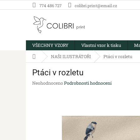
Přejít
774 486 727
colibri.print@email.cz
na
obsah
VŠECHNY VZORY
Vlastní vzor k tisku
Ma
Domů
NAŠI ILUSTRÁTOŘI
Ptáci v rozletu
Ptáci v rozletu
Průměrné
Neohodnoceno
Podrobnosti hodnocení
hodnocení
produktu
je
0,0
z
5
hvězdiček.