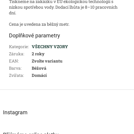
Tiskneme na zakázku v EU ekologickou technologií s
nízkou spotřebou vody. Dodací lhůta je 8–10 pracovních
dní.
Cena je uvedena za běžný metr.
Doplňkové parametry
Kategorie
:
VŠECHNY VZORY
Záruka
:
2 roky
EAN
:
Zvolte variantu
Barva
:
Béžová
Zvířata
:
Domácí
Z
á
p
a
Instagram
t
í