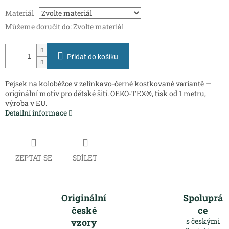
Měrná
Materiál
cena:
Můžeme doručit do:
Zvolte materiál
Přidat do košíku
Pejsek na koloběžce v zelinkavo-černé kostkované variantě —
originální motiv pro dětské šití. OEKO-TEX®, tisk od 1 metru,
výroba v EU.
Detailní informace
ZEPTAT SE
SDÍLET
Originální
Spoluprá
české
ce
vzory
s českými