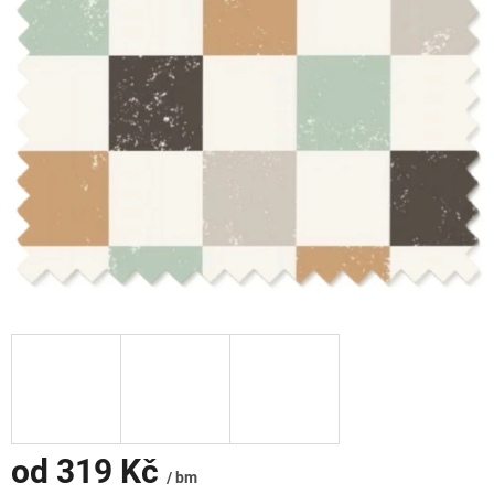
od
319 Kč
/ bm