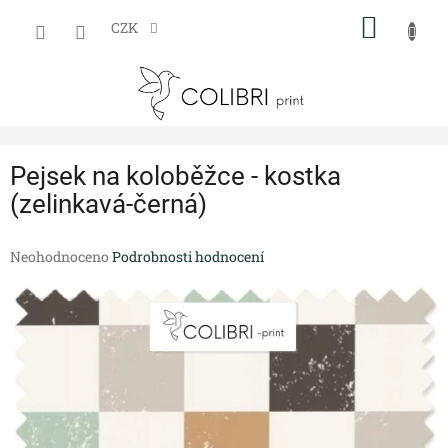
Přejít
NÁKUP
na
CZK
obsah
KOŠÍK
Pejsek na koloběžce - kostka
(zelinkavá-černá)
Průměrné
Neohodnoceno
Podrobnosti hodnocení
hodnocení
produktu
je
0,0
z
5
hvězdiček.