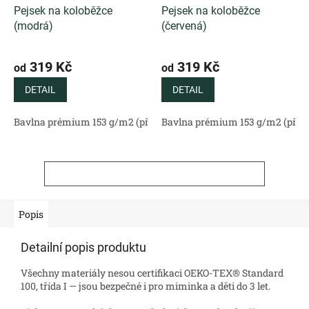
Pejsek na koloběžce
Pejsek na koloběžce
(modrá)
(červená)
319 Kč
319 Kč
od
od
DETAIL
DETAIL
Bavlna prémium 153 g/m2 (přírodní)
Bavlna prémium 153 g/m2 (příro
Bavlněný satén 130 g/m2 (
ZOBRAZIT VŠECHNY SOUVISEJÍCÍ PRODUKTY
Popis
Detailní popis produktu
Všechny materiály nesou certifikaci OEKO-TEX® Standard
100, třída I — jsou bezpečné i pro miminka a děti do 3 let.