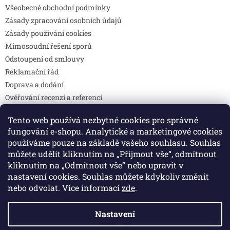
Všeobecné obchodní podmínky
Zásady zpracování osobních údajů
Zásady používání cookies
Mimosoudní řešení sporů
Odstoupení od smlouvy
Reklamační řád
Doprava a dodání
Ověřování recenzí a referencí
Pravidla soutěží
Tento web používá nezbytné cookies pro správné
Prohlášení o shodě
fungování e-shopu. Analytické a marketingové cookies
Způsoby platby
používáme pouze na základě vašeho souhlasu. Souhlas
DOTAZY
můžete udělit kliknutím na „Přijmout vše“, odmítnout
Kontakty
kliknutím na „Odmítnout vše“ nebo upravit v
nastavení cookies. Souhlas můžete kdykoliv změnit
nebo odvolat. Více informací
zde
.
Vytvořil Shoptet
Nastavení