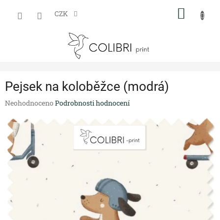
Přejít
NÁKUP
na
CZK
obsah
KOŠÍK
Pejsek na koloběžce (modrá)
Průměrné
Neohodnoceno
Podrobnosti hodnocení
hodnocení
produktu
je
0,0
z
5
hvězdiček.