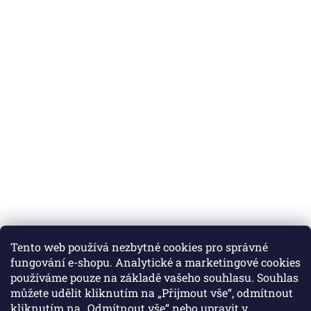
Tento web používá nezbytné cookies pro správné
fungování e-shopu. Analytické a marketingové cookies
používáme pouze na základě vašeho souhlasu. Souhlas
můžete udělit kliknutím na „Přijmout vše“, odmítnout
Instagram
kliknutím na „Odmítnout vše“ nebo upravit v