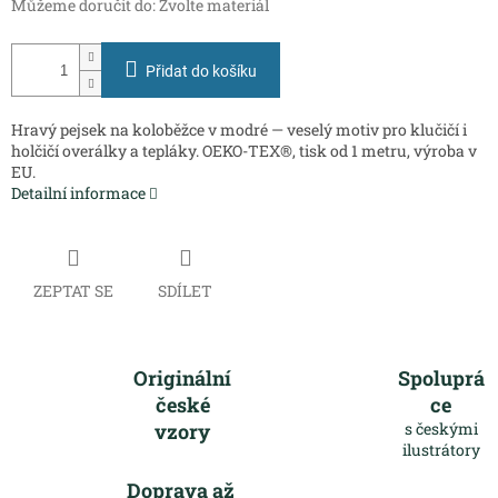
Můžeme doručit do:
Zvolte materiál
Přidat do košíku
Hravý pejsek na koloběžce v modré — veselý motiv pro klučičí i
holčičí overálky a tepláky. OEKO-TEX®, tisk od 1 metru, výroba v
EU.
Detailní informace
ZEPTAT SE
SDÍLET
Originální
Spoluprá
české
ce
vzory
s českými
ilustrátory
Doprava až