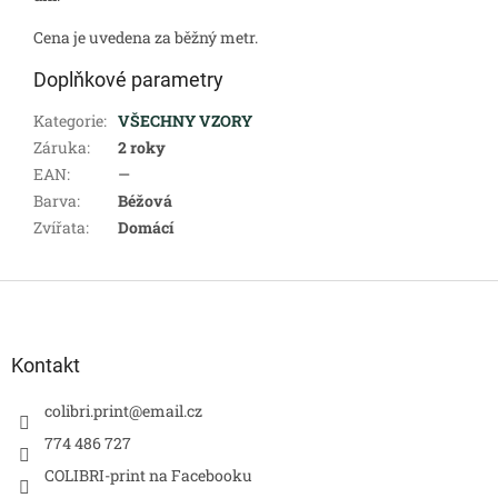
Cena je uvedena za běžný metr.
Doplňkové parametry
Kategorie
:
VŠECHNY VZORY
Záruka
:
2 roky
EAN
:
—
Barva
:
Béžová
Zvířata
:
Domácí
Z
á
p
a
Kontakt
t
í
colibri.print
@
email.cz
774 486 727
COLIBRI-print na Facebooku