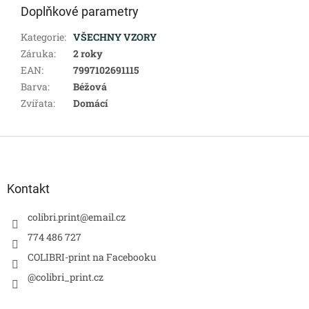
Doplňkové parametry
Kategorie
:
VŠECHNY VZORY
Záruka
:
2 roky
EAN
:
7997102691115
Barva
:
Béžová
Zvířata
:
Domácí
Z
á
p
a
Kontakt
t
í
colibri.print
@
email.cz
774 486 727
COLIBRI-print na Facebooku
@colibri_print.cz