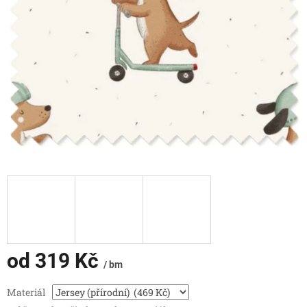
od
319 Kč
/ bm
Měrná
Materiál
cena: