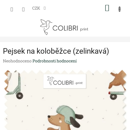
Přejít
NÁKUP
na
CZK
obsah
KOŠÍK
Pejsek na koloběžce (zelinkavá)
Průměrné
Neohodnoceno
Podrobnosti hodnocení
hodnocení
produktu
je
0,0
z
5
hvězdiček.