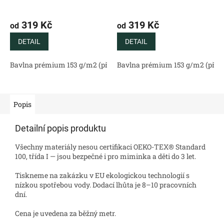
319 Kč
319 Kč
od
od
DETAIL
DETAIL
Bavlna prémium 153 g/m2 (přírodní)
Bavlna prémium 153 g/m2 (příro
Bavlněný satén 130 g/m2 (
Popis
Detailní popis produktu
Všechny materiály nesou certifikaci OEKO-TEX® Standard
100, třída I — jsou bezpečné i pro miminka a děti do 3 let.
Tiskneme na zakázku v EU ekologickou technologií s
nízkou spotřebou vody. Dodací lhůta je 8–10 pracovních
dní.
Cena je uvedena za běžný metr.