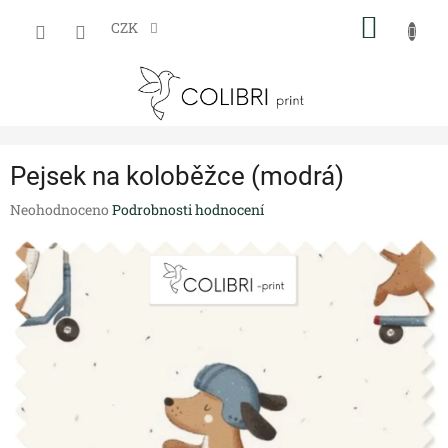
Přejít
NÁKUP
na
CZK
obsah
KOŠÍK
Pejsek na koloběžce (modrá)
Průměrné
Neohodnoceno
Podrobnosti hodnocení
hodnocení
produktu
je
0,0
z
5
hvězdiček.