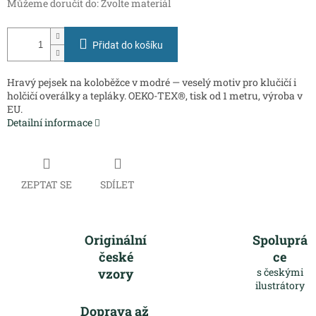
Můžeme doručit do:
Zvolte materiál
Přidat do košíku
Hravý pejsek na koloběžce v modré — veselý motiv pro klučičí i
holčičí overálky a tepláky. OEKO-TEX®, tisk od 1 metru, výroba v
EU.
Detailní informace
ZEPTAT SE
SDÍLET
Originální
Spoluprá
české
ce
vzory
s českými
ilustrátory
Doprava až