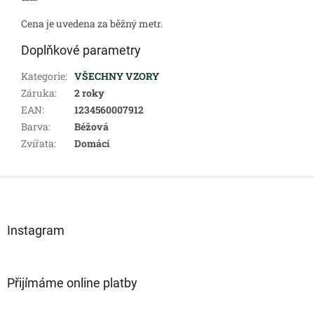
Cena je uvedena za běžný metr.
Doplňkové parametry
Kategorie
:
VŠECHNY VZORY
Záruka
:
2 roky
EAN
:
1234560007912
Barva
:
Béžová
Zvířata
:
Domácí
Z
á
p
a
Instagram
t
í
Přijímáme online platby