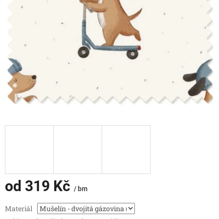
od
319 Kč
/ bm
Měrná
Materiál
cena: