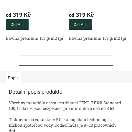
319 Kč
319 Kč
od
od
DETAIL
DETAIL
Bavlna prémium 153 g/m2 (přírodní)
Bavlna prémium 153 g/m2 (příro
Bavlněný satén 130 g/m2 (
ZOBRAZIT VŠECHNY SOUVISEJÍCÍ PRODUKTY
Popis
Detailní popis produktu
Všechny materiály nesou certifikaci OEKO-TEX® Standard
100, třída I — jsou bezpečné i pro miminka a děti do 3 let.
Tiskneme na zakázku v EU ekologickou technologií s
nízkou spotřebou vody. Dodací lhůta je 8–10 pracovních
dní.