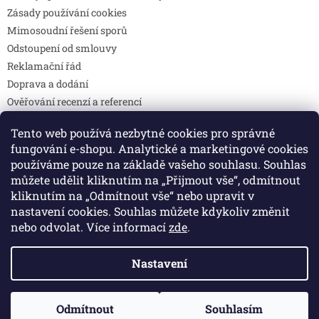
Zásady používání cookies
Mimosoudní řešení sporů
Odstoupení od smlouvy
Reklamační řád
Doprava a dodání
Ověřování recenzí a referencí
Pravidla soutěží
Tento web používá nezbytné cookies pro správné
Prohlášení o shodě
fungování e-shopu. Analytické a marketingové cookies
Způsoby platby
používáme pouze na základě vašeho souhlasu. Souhlas
DOTAZY
můžete udělit kliknutím na „Přijmout vše“, odmítnout
Kontakty
kliknutím na „Odmítnout vše“ nebo upravit v
nastavení cookies. Souhlas můžete kdykoliv změnit
nebo odvolat. Více informací
zde
.
Vytvořil Shoptet
Nastavení
Copyright 2026
Colibri print
. Všechna práva vyhrazena.
Odmítnout
Souhlasím
Upravit nastavení cookies
🚚 Doprava zdarma při objednávce nad 2 000 Kč.