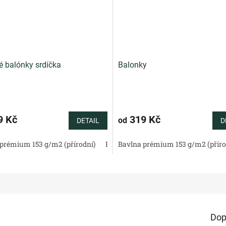
é balónky srdíčka
Balonky
9 Kč
319 Kč
od
DETAIL
D
tén 130 g/m2 (přírodní)
prémium 153 g/m2 (přírodní)
Bavlněné plátno standard (přírodní)
Bavlněný satén 130 g/m2 (přírodní)
Bavlna prémium 153 g/m2 (příro
Bav
Dop