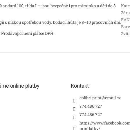
andard 100, třída I — jsou bezpečné i pro miminka a děti do 3
Kate
Zár
EAN
 s nízkou spotřebou vody. Dodací lhůta je 8–10 pracovních dní.
Bar
 Prodávající není plátce DPH.
Zvíř
áme online platby
Kontakt
colibri.print
@
email.cz
774 486 727
774 486 727
https://www.facebook.com
printlatky/