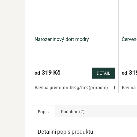
Narozeninový dort modrý
Červen
319 Kč
31
od
od
DETAIL
Bavlna prémium 153 g/m2 (přírodní)
Bavlněný sa
Bavlna 
Popis
Podobné (7)
Detailní popis produktu