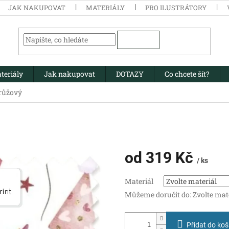
JAK NAKUPOVAT
MATERIÁLY
PRO ILUSTRÁTORY
HLEDAT
teriály
Jak nakupovat
DOTAZY
Co chcete šít?
růžový
od
319 Kč
/ ks
Měrná
Materiál
cena:
Můžeme doručit do:
Zvolte mat
Přidat do koš