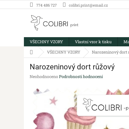
Přejít
774 486 727
colibri.print@email.cz
na
obsah
VŠECHNY VZORY
Vlastní vzor k tisku
Ma
Domů
VŠECHNY VZORY
Narozeninový dort 
Narozeninový dort růžový
Průměrné
Neohodnoceno
Podrobnosti hodnocení
hodnocení
produktu
je
0,0
z
5
hvězdiček.