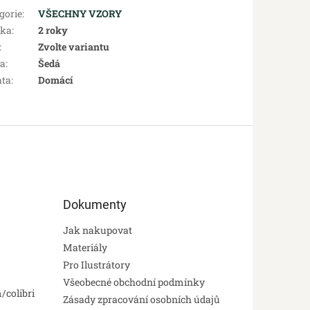
gorie
:
VŠECHNY VZORY
uka
:
2 roky
:
Zvolte variantu
va
:
Šedá
ata
:
Domácí
Dokumenty
Jak nakupovat
Materiály
Pro Ilustrátory
Všeobecné obchodní podmínky
/colibri
Zásady zpracování osobních údajů