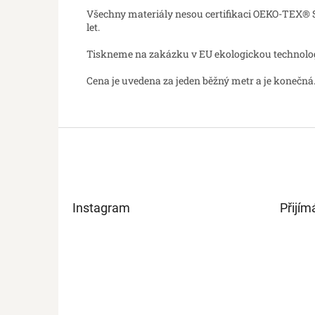
Všechny materiály nesou certifikaci OEKO-TEX® St
let.
Tiskneme na zakázku v EU ekologickou technologií
Cena je uvedena za jeden běžný metr a je konečná.
Z
á
p
a
t
Instagram
Přijím
í