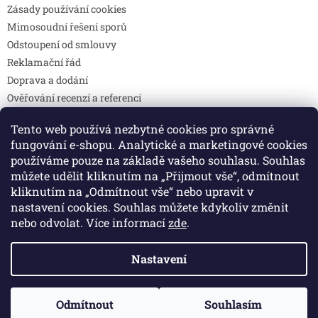
Zásady používání cookies
Mimosoudní řešení sporů
Odstoupení od smlouvy
Reklamační řád
Doprava a dodání
Ověřování recenzí a referencí
Pravidla soutěží
Tento web používá nezbytné cookies pro správné
Prohlášení o shodě
fungování e-shopu. Analytické a marketingové cookies
Způsoby platby
používáme pouze na základě vašeho souhlasu. Souhlas
DOTAZY
můžete udělit kliknutím na „Přijmout vše“, odmítnout
Kontakty
kliknutím na „Odmítnout vše“ nebo upravit v
nastavení cookies. Souhlas můžete kdykoliv změnit
nebo odvolat. Více informací
zde
.
Vytvořil Shoptet
Nastavení
Copyright 2026
Colibri print
. Všechna práva vyhrazena.
Odmítnout
Souhlasím
Upravit nastavení cookies
🚚 Doprava zdarma při objednávce nad 2 000 Kč.