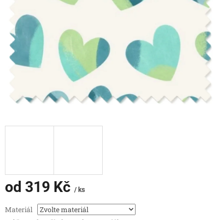
od
319 Kč
/ ks
Měrná
Materiál
cena: