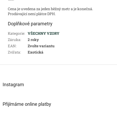
Cena je uvedena za jeden běžný metr a je konečná.
Prodávající není plátce DPH.
Doplňkové parametry
Kategorie
:
VŠECHNY VZORY
Záruka
:
2 roky
EAN
:
Zvolte variantu
Zvířata
:
Exotická
Z
á
p
a
Instagram
t
í
Přijímáme online platby