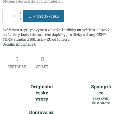
Můžeme doručit do:
Zvolte materiál
Přidat do košíku
Svěží vzor s tyrkysovými a zelenými srdíčky na světlém — hravý
na šatičky, body i dekorativní doplňky pro dívky a dámy. OEKO-
TEX® Standard 100, tisk v EU od 1 metru.
Detailní informace
ZEPTAT SE
SDÍLET
Originální
Spoluprá
české
ce
vzory
s českými
ilustrátory
Doprava až