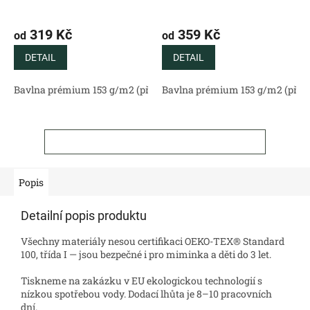
319 Kč
359 Kč
od
od
DETAIL
DETAIL
Bavlna prémium 153 g/m2 (přírodní)
Bavlna prémium 153 g/m2 (příro
Bavlněný satén 130 g/m2 (
ZOBRAZIT VŠECHNY SOUVISEJÍCÍ PRODUKTY
Popis
Detailní popis produktu
Všechny materiály nesou certifikaci OEKO-TEX® Standard
100, třída I — jsou bezpečné i pro miminka a děti do 3 let.
Tiskneme na zakázku v EU ekologickou technologií s
nízkou spotřebou vody. Dodací lhůta je 8–10 pracovních
dní.