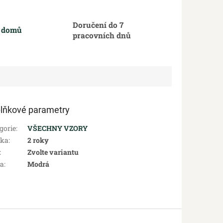
Doručení do 7
m domů
pracovních dnů
lňkové parametry
gorie
:
VŠECHNY VZORY
uka
:
2 roky
:
Zvolte variantu
va
:
Modrá