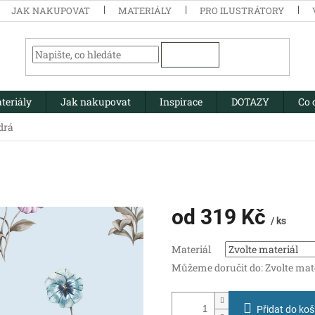
JAK NAKUPOVAT
MATERIÁLY
PRO ILUSTRÁTORY
HLEDAT
teriály
Jak nakupovat
Inspirace
DOTAZY
Co 
drá
od
319 Kč
/ ks
Měrná
Materiál
cena:
Můžeme doručit do:
Zvolte mat
Přidat do koš