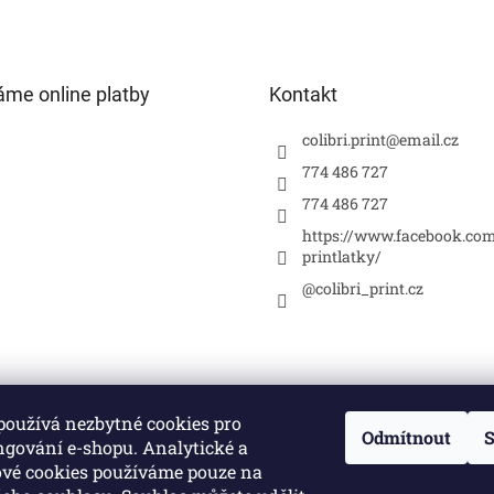
áme online platby
Kontakt
colibri.print
@
email.cz
774 486 727
774 486 727
https://www.facebook.com
printlatky/
@colibri_print.cz
používá nezbytné cookies pro
Odmítnout
S
ngování e-shopu. Analytické a
vé cookies používáme pouze na