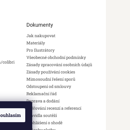
Dokumenty
Jak nakupovat
Materiály
Pro Ilustrátory
Všeobecné obchodní podmínky
/colibri
Zásady zpracování osobních údajů
Zásady používání cookies
Mimosoudní řešení sporů
Odstoupení od smlouvy
Reklamační řád
Doprava a dodání
Ověřování recenzí a referencí
ouhlasím
Pravidla soutěží
Prohlášení o shodě
Způsoby platby