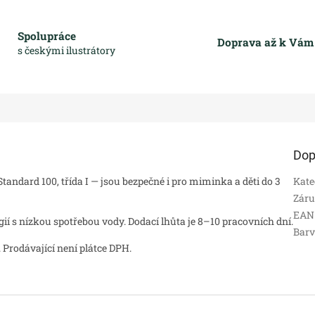
Spolupráce
Doprava až k Vá
s českými ilustrátory
Dop
andard 100, třída I — jsou bezpečné i pro miminka a děti do 3
Kate
Zár
EAN
 s nízkou spotřebou vody. Dodací lhůta je 8–10 pracovních dní.
Bar
 Prodávající není plátce DPH.