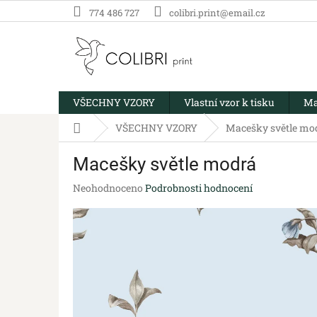
Přejít
774 486 727
colibri.print@email.cz
na
obsah
VŠECHNY VZORY
Vlastní vzor k tisku
Ma
Domů
VŠECHNY VZORY
Macešky světle mo
Macešky světle modrá
Průměrné
Neohodnoceno
Podrobnosti hodnocení
hodnocení
produktu
je
0,0
z
5
hvězdiček.