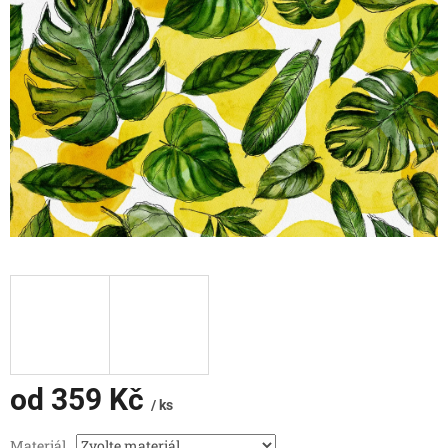
od
359 Kč
/ ks
Měrná
Materiál