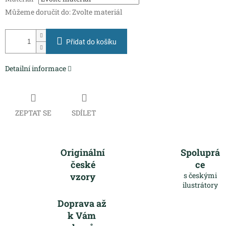
cena:
Můžeme doručit do:
Zvolte materiál
Přidat do košíku
Detailní informace
ZEPTAT SE
SDÍLET
Originální
Spoluprá
české
ce
vzory
s českými
ilustrátory
Doprava až
k Vám