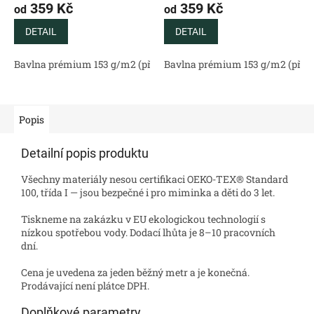
359 Kč
359 Kč
od
od
DETAIL
DETAIL
Bavlna prémium 153 g/m2 (přírodní)
Bavlna prémium 153 g/m2 (příro
Bavlněný satén 130 g/m2 (
Popis
Detailní popis produktu
Všechny materiály nesou certifikaci OEKO-TEX® Standard
100, třída I — jsou bezpečné i pro miminka a děti do 3 let.
Tiskneme na zakázku v EU ekologickou technologií s
nízkou spotřebou vody. Dodací lhůta je 8–10 pracovních
dní.
Cena je uvedena za jeden běžný metr a je konečná.
Prodávající není plátce DPH.
Doplňkové parametry