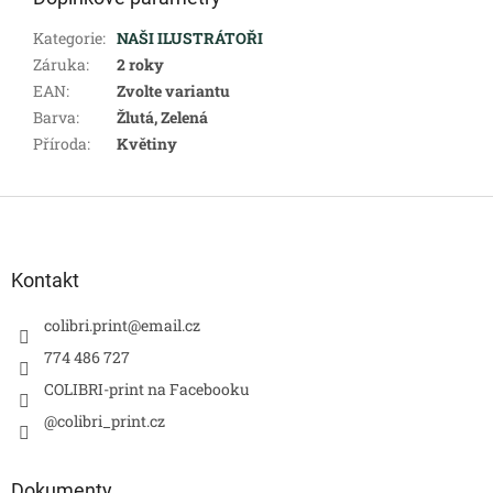
Kategorie
:
NAŠI ILUSTRÁTOŘI
Záruka
:
2 roky
EAN
:
Zvolte variantu
Barva
:
Žlutá, Zelená
Příroda
:
Květiny
Z
á
p
a
Kontakt
t
í
colibri.print
@
email.cz
774 486 727
COLIBRI-print na Facebooku
@colibri_print.cz
Dokumenty