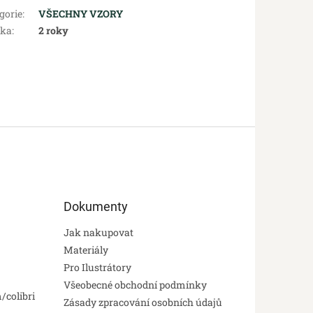
gorie
:
VŠECHNY VZORY
uka
:
2 roky
Dokumenty
Jak nakupovat
Materiály
Pro Ilustrátory
Všeobecné obchodní podmínky
/colibri
Zásady zpracování osobních údajů