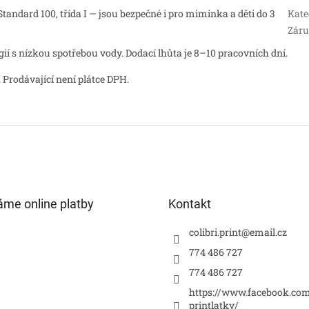
andard 100, třída I — jsou bezpečné i pro miminka a děti do 3
Kate
Zár
 s nízkou spotřebou vody. Dodací lhůta je 8–10 pracovních dní.
 Prodávající není plátce DPH.
áme online platby
Kontakt
colibri.print
@
email.cz
774 486 727
774 486 727
https://www.facebook.com
printlatky/