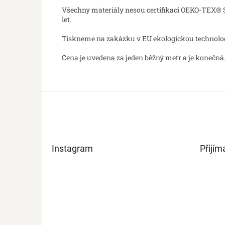
Všechny materiály nesou certifikaci OEKO-TEX® St
let.
Tiskneme na zakázku v EU ekologickou technologií
Cena je uvedena za jeden běžný metr a je konečná.
Z
á
p
a
t
Instagram
Přijím
í