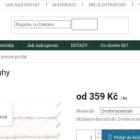
JAK NAKUPOVAT
MATERIÁLY
PRO ILUSTRÁTORY
HLEDAT
teriály
Jak nakupovat
DOTAZY
Co chcete šít?
 jemné pruhy
uhy
od
359 Kč
/ ks
Měrná
Materiál
cena:
Můžeme doručit do:
Zvolte mat
Přidat do koš