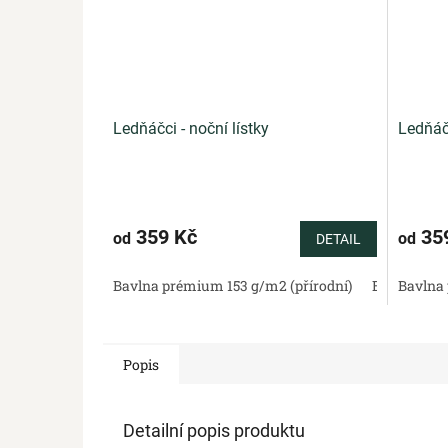
Ledňáčci - noční lístky
Ledňáčc
359 Kč
35
od
od
DETAIL
Bavlna prémium 153 g/m2 (přírodní)
Bavlněný sa
Bavlna 
Popis
Detailní popis produktu