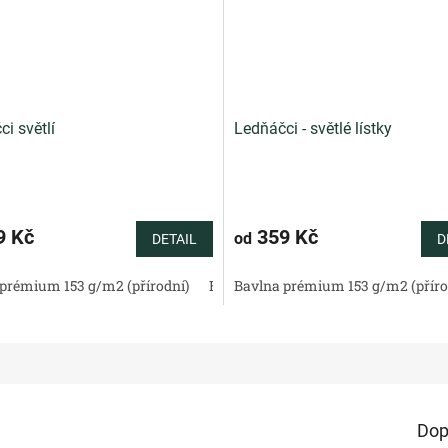
i světlí
Ledňáčci - světlé lístky
9 Kč
359 Kč
od
DETAIL
D
tén 130 g/m2 (přírodní)
prémium 153 g/m2 (přírodní)
Bavlněné plátno standard (přírodní)
Bavlněný satén 130 g/m2 (přírodní)
Bavlna prémium 153 g/m2 (příro
Bav
Dop