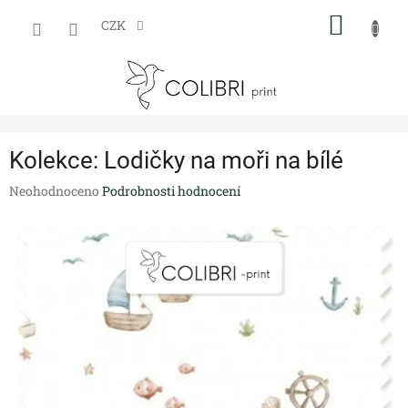
Přejít
NÁKUP
na
CZK
obsah
KOŠÍK
Kolekce: Lodičky na moři na bílé
Průměrné
Neohodnoceno
Podrobnosti hodnocení
hodnocení
produktu
je
0,0
z
5
hvězdiček.