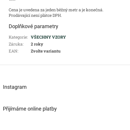
Cena je uvedena za jeden běžný metr a je konečná.
Prodávající není plátce DPH.
Doplňkové parametry
Kategorie
:
VŠECHNY VZORY
Záruka
:
2 roky
EAN
:
Zvolte variantu
Z
á
p
a
Instagram
t
í
Přijímáme online platby