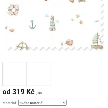
od
319 Kč
/ ks
Měrná
Materiál
cena: