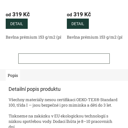
319 Kč
319 Kč
od
od
DETAIL
DETAIL
Bavlna prémium 153 g/m2 (přírodní)
Bavlna prémium 153 g/m2 (příro
Bavlněný satén 130 g/m2 (
ZOBRAZIT VŠECHNY SOUVISEJÍCÍ PRODUKTY
Popis
Detailní popis produktu
Všechny materiály nesou certifikaci OEKO-TEX® Standard
100, třída I — jsou bezpečné i pro miminka a děti do 3 let.
Tiskneme na zakázku v EU ekologickou technologií s
nízkou spotřebou vody. Dodací lhůta je 8–10 pracovních
dní.