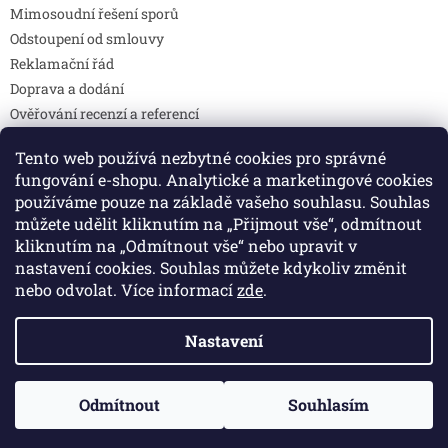
Mimosoudní řešení sporů
Odstoupení od smlouvy
Reklamační řád
Doprava a dodání
Ověřování recenzí a referencí
Pravidla soutěží
Tento web používá nezbytné cookies pro správné
Prohlášení o shodě
fungování e-shopu. Analytické a marketingové cookies
Způsoby platby
používáme pouze na základě vašeho souhlasu. Souhlas
DOTAZY
můžete udělit kliknutím na „Přijmout vše“, odmítnout
Kontakty
kliknutím na „Odmítnout vše“ nebo upravit v
nastavení cookies. Souhlas můžete kdykoliv změnit
nebo odvolat. Více informací
zde
.
Vytvořil Shoptet
Nastavení
Copyright 2026
Colibri print
. Všechna práva vyhrazena.
Odmítnout
Souhlasím
Upravit nastavení cookies
🚚 Doprava zdarma při objednávce nad 2 000 Kč.