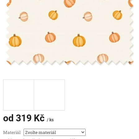
od
319 Kč
/ ks
Měrná
Materiál
cena: