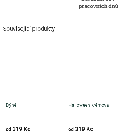
pracovních dnů
Související produkty
Dýně
Halloween krémová
319 Kč
319 Kč
od
od