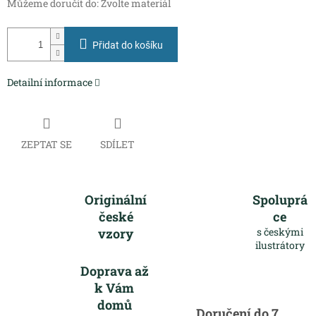
Můžeme doručit do:
Zvolte materiál
Přidat do košíku
Detailní informace
ZEPTAT SE
SDÍLET
Originální
Spoluprá
české
ce
vzory
s českými
ilustrátory
Doprava až
k Vám
domů
Doručení do 7