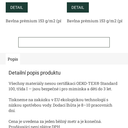
DETAIL
DETAIL
Bavlna prémium 153 g/m2 (přírodní)
Bavlna prémium 153 g/m2 (příro
Bavlněný satén 130 g/m2 (
ZOBRAZIT VŠECHNY SOUVISEJÍCÍ PRODUKTY
Popis
Detailní popis produktu
Všechny materiály nesou certifikaci OEKO-TEX® Standard
100, třída I — jsou bezpečné i pro miminka a děti do 3 let.
Tiskneme na zakázku v EU ekologickou technologií s
nízkou spotřebou vody. Dodací lhůta je 8–10 pracovních
dní.
Cena je uvedena za jeden běžný metr a je konečná.
Prodávající není plátce DPH.