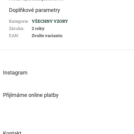
Doplňkové parametry
Kategorie
:
VŠECHNY VZORY
Záruka
:
2 roky
EAN
:
Zvolte variantu
Z
á
p
a
Instagram
t
í
Přijímáme online platby
Kontakt