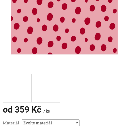
od
359 Kč
/ ks
Měrná
Materiál
cena: