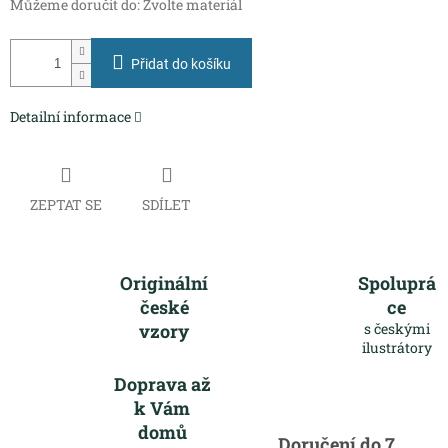
Můžeme doručit do:
Zvolte materiál
Přidat do košíku
Detailní informace
ZEPTAT SE
SDÍLET
Originální
Spoluprá
české
ce
vzory
s českými
ilustrátory
Doprava až
k Vám
domů
Doručení do 7