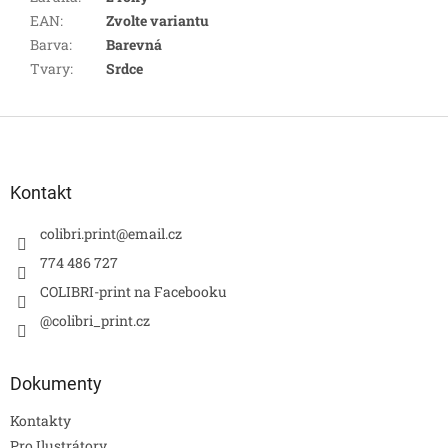
EAN
:
Zvolte variantu
Barva
:
Barevná
Tvary
:
Srdce
Z
á
p
a
Kontakt
t
í
colibri.print
@
email.cz
774 486 727
COLIBRI-print na Facebooku
@colibri_print.cz
Dokumenty
Kontakty
Pro Ilustrátory