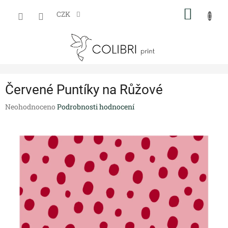
Přejít
NÁKUP
na
CZK
obsah
KOŠÍK
Červené Puntíky na Růžové
Průměrné
Neohodnoceno
Podrobnosti hodnocení
hodnocení
produktu
je
0,0
z
5
hvězdiček.