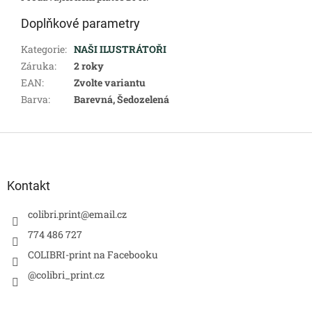
Doplňkové parametry
Kategorie
:
NAŠI ILUSTRÁTOŘI
Záruka
:
2 roky
EAN
:
Zvolte variantu
Barva
:
Barevná, Šedozelená
Z
á
p
a
Kontakt
t
í
colibri.print
@
email.cz
774 486 727
COLIBRI-print na Facebooku
@colibri_print.cz