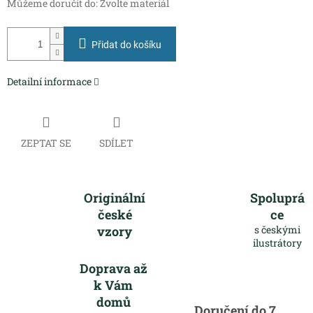
Můžeme doručit do:
Zvolte materiál
Přidat do košíku
Detailní informace
ZEPTAT SE
SDÍLET
Originální
Spoluprá
české
ce
vzory
s českými
ilustrátory
Doprava až
k Vám
domů
Doručení do 7