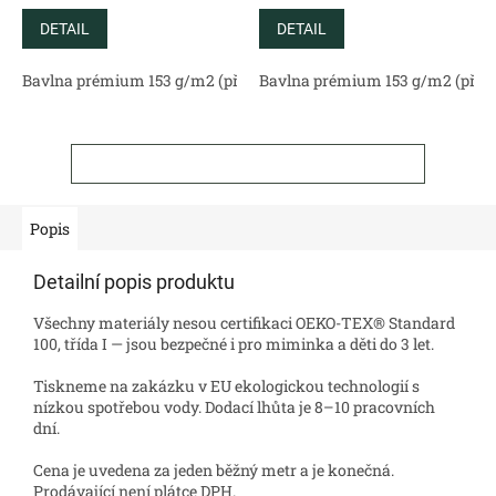
DETAIL
DETAIL
Bavlna prémium 153 g/m2 (přírodní)
Bavlna prémium 153 g/m2 (příro
Bavlněný satén 130 g/m2 (
ZOBRAZIT VŠECHNY SOUVISEJÍCÍ PRODUKTY
Popis
Detailní popis produktu
Všechny materiály nesou certifikaci OEKO-TEX® Standard
100, třída I — jsou bezpečné i pro miminka a děti do 3 let.
Tiskneme na zakázku v EU ekologickou technologií s
nízkou spotřebou vody. Dodací lhůta je 8–10 pracovních
dní.
Cena je uvedena za jeden běžný metr a je konečná.
Prodávající není plátce DPH.