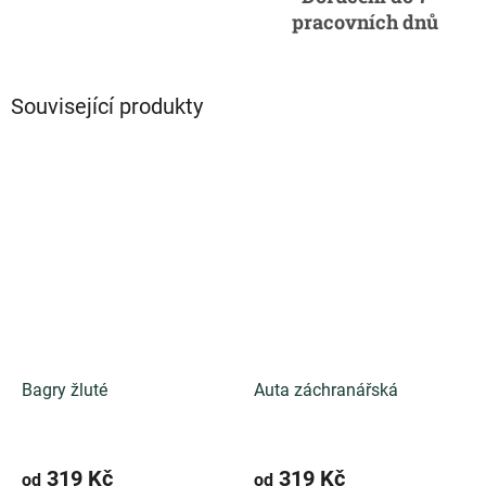
pracovních dnů
Související produkty
Bagry žluté
Auta záchranářská
319 Kč
319 Kč
od
od