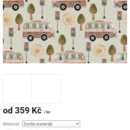
od
359 Kč
/ ks
Měrná
Materiál
cena: