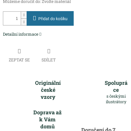
Můžeme doručit do:
Zvolte materiál
Přidat do košíku
Detailní informace
ZEPTAT SE
SDÍLET
Originální
Spoluprá
české
ce
vzory
s českými
ilustrátory
Doprava až
k Vám
domů
Doručení do 7