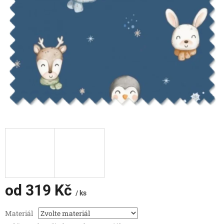
od
319 Kč
/ ks
Měrná
Materiál
cena: