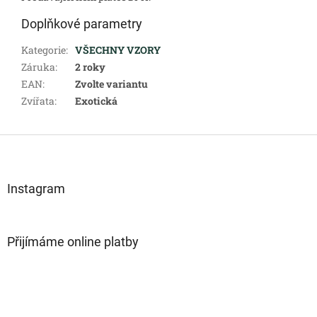
Doplňkové parametry
Kategorie
:
VŠECHNY VZORY
Záruka
:
2 roky
EAN
:
Zvolte variantu
Zvířata
:
Exotická
Z
á
p
a
Instagram
t
í
Přijímáme online platby