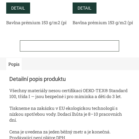
DETAIL
DETAIL
Bavlna prémium 153 g/m2 (přírodní)
Bavlna prémium 153 g/m2 (příro
Bavlněný satén 130 g/m2 (
ZOBRAZIT VŠECHNY SOUVISEJÍCÍ PRODUKTY
Popis
Detailní popis produktu
Všechny materiály nesou certifikaci OEKO-TEX® Standard
100, třída I — jsou bezpečné i pro miminka a děti do 3 let.
Tiskneme na zakázku v EU ekologickou technologií s
nízkou spotřebou vody. Dodací lhůta je 8–10 pracovních
dní.
Cena je uvedena za jeden běžný metr a je konečná.
Prodávající není plátce DPH.