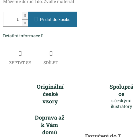
Můžeme doručit do:
Zvolte materiál
Přidat do košíku
Detailní informace
ZEPTAT SE
SDÍLET
Originální
Spoluprá
české
ce
vzory
s českými
ilustrátory
Doprava až
k Vám
domů
Doručení do 7