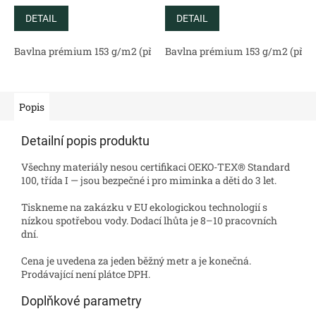
DETAIL
DETAIL
Bavlna prémium 153 g/m2 (přírodní)
Bavlna prémium 153 g/m2 (příro
Bavlněný satén 130 g/m2 (
Popis
Detailní popis produktu
Všechny materiály nesou certifikaci OEKO-TEX® Standard
100, třída I — jsou bezpečné i pro miminka a děti do 3 let.
Tiskneme na zakázku v EU ekologickou technologií s
nízkou spotřebou vody. Dodací lhůta je 8–10 pracovních
dní.
Cena je uvedena za jeden běžný metr a je konečná.
Prodávající není plátce DPH.
Doplňkové parametry