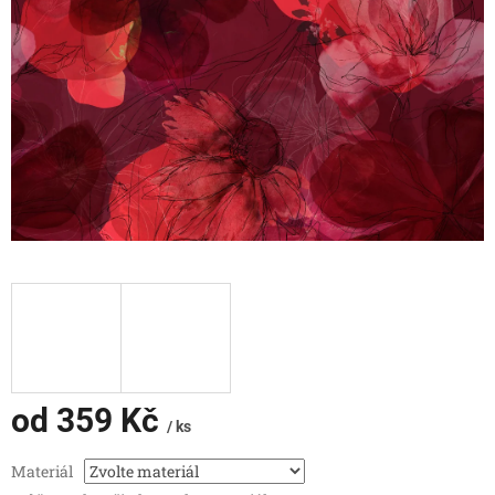
od
359 Kč
/ ks
Měrná
Materiál
cena: