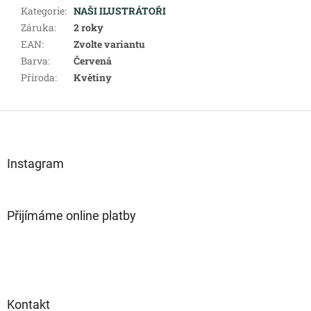
Kategorie
:
NAŠI ILUSTRÁTOŘI
Záruka
:
2 roky
EAN
:
Zvolte variantu
Barva
:
Červená
Příroda
:
Květiny
Z
á
p
a
Instagram
t
í
Přijímáme online platby
Kontakt