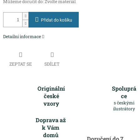
Můžeme doručit do:
Zvolte materiál
Přidat do košíku
Detailní informace
ZEPTAT SE
SDÍLET
Originální
Spoluprá
české
ce
vzory
s českými
ilustrátory
Doprava až
k Vám
domů
Doručení do 7