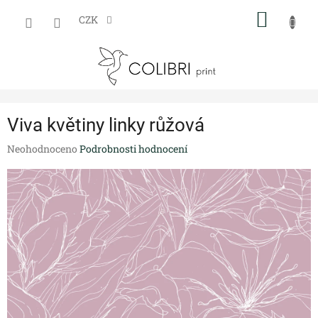
Přejít
NÁKUP
na
CZK
obsah
KOŠÍK
Viva květiny linky růžová
Průměrné
Neohodnoceno
Podrobnosti hodnocení
hodnocení
produktu
je
0,0
z
5
hvězdiček.