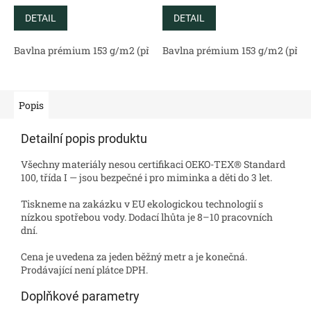
DETAIL
DETAIL
Bavlna prémium 153 g/m2 (přírodní)
Bavlna prémium 153 g/m2 (příro
Bavlněný satén 130 g/m2 (
Popis
Detailní popis produktu
Všechny materiály nesou certifikaci OEKO-TEX® Standard
100, třída I — jsou bezpečné i pro miminka a děti do 3 let.
Tiskneme na zakázku v EU ekologickou technologií s
nízkou spotřebou vody. Dodací lhůta je 8–10 pracovních
dní.
Cena je uvedena za jeden běžný metr a je konečná.
Prodávající není plátce DPH.
Doplňkové parametry