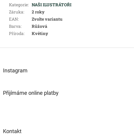
Kategorie
:
NAŠI ILUSTRÁTOŘI
Záruka
:
2 roky
EAN
:
Zvolte variantu
Barva
:
Růžová
Příroda
:
Květiny
Z
á
p
a
Instagram
t
í
Přijímáme online platby
Kontakt