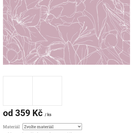
od
359 Kč
/ ks
Měrná
Materiál
cena: