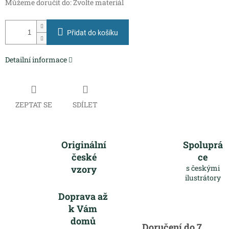
Můžeme doručit do:
Zvolte materiál
Přidat do košíku
Detailní informace
ZEPTAT SE
SDÍLET
Originální
Spoluprá
české
ce
vzory
s českými
ilustrátory
Doprava až
k Vám
domů
Doručení do 7