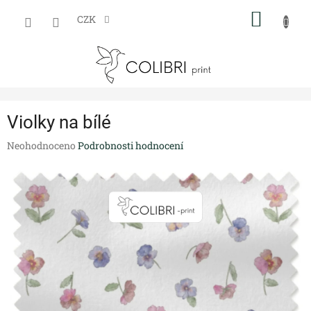
Přejít
NÁKUP
na
CZK
obsah
KOŠÍK
Violky na bílé
Průměrné
Neohodnoceno
Podrobnosti hodnocení
hodnocení
produktu
je
0,0
z
5
hvězdiček.