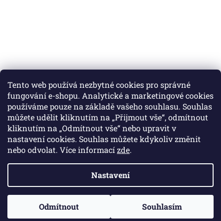
Tento web používá nezbytné cookies pro správné
fungování e-shopu. Analytické a marketingové cookies
používáme pouze na základě vašeho souhlasu. Souhlas
můžete udělit kliknutím na „Přijmout vše“, odmítnout
Instagram
kliknutím na „Odmítnout vše“ nebo upravit v
nastavení cookies. Souhlas můžete kdykoliv změnit
nebo odvolat. Více informací
zde
.
Vytvořil Shoptet
Nastavení
Copyright 2026
Colibri print
. Všechna práva vyhrazena.
Odmítnout
Souhlasím
Upravit nastavení cookies
🚚 Doprava zdarma při objednávce nad 2 000 Kč.