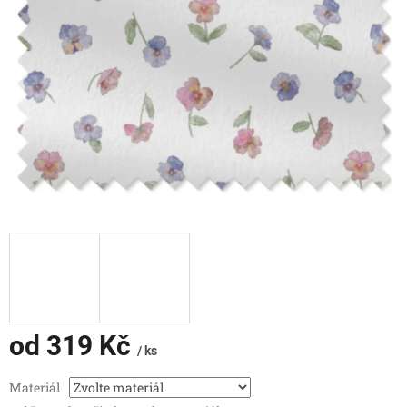
od
319 Kč
/ ks
Měrná
Materiál
cena: