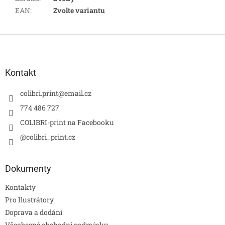
EAN
:
Zvolte variantu
Z
á
p
a
Kontakt
t
í
colibri.print
@
email.cz
774 486 727
COLIBRI-print na Facebooku
@colibri_print.cz
Dokumenty
Kontakty
Pro Ilustrátory
Doprava a dodání
Všeobecné obchodní podmínky