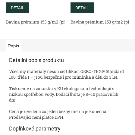
DETAIL
DETAIL
Bavlna prémium 153 g/m2 (přírodní)
Bavlna prémium 153 g/m2 (příro
Bavlněný satén 130 g/m2 (
Popis
Detailní popis produktu
Všechny materiály nesou certifikaci OEKO-TEX® Standard
100, třída I — jsou bezpečné i pro miminka a děti do 3 let.
Tiskneme na zakázku v EU ekologickou technologií s
nízkou spotřebou vody. Dodací lhůta je 8–10 pracovních
dní.
Cena je uvedena za jeden běžný metr a je konečná.
Prodávající není plátce DPH.
Doplňkové parametry