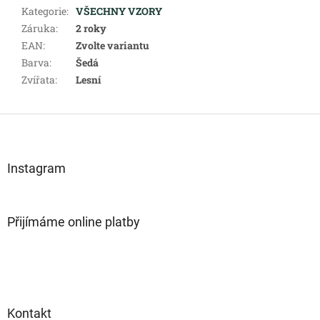
Kategorie
:
VŠECHNY VZORY
Záruka
:
2 roky
EAN
:
Zvolte variantu
Barva
:
Šedá
Zvířata
:
Lesní
Z
á
p
a
Instagram
t
í
Přijímáme online platby
Kontakt