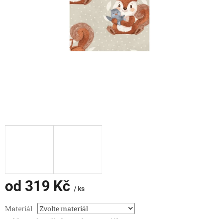
od
319 Kč
/ ks
Měrná
Materiál
cena: