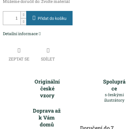
Můžeme doručit do:
Zvolte materiál
Přidat do košíku
Detailní informace
ZEPTAT SE
SDÍLET
Originální
Spoluprá
české
ce
vzory
s českými
ilustrátory
Doprava až
k Vám
domů
Doručení do 7