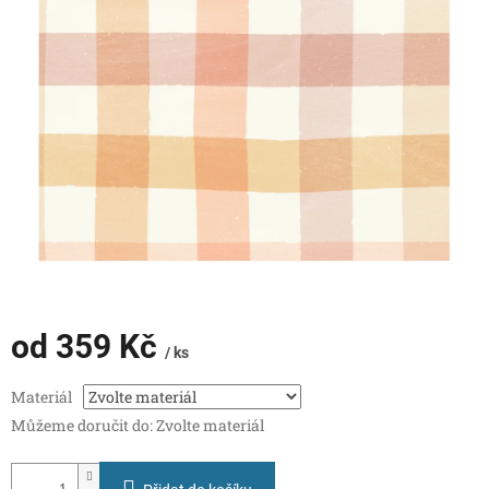
od
359 Kč
/ ks
Měrná
Materiál
cena:
Můžeme doručit do:
Zvolte materiál