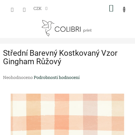
Přejít
NÁKUP
na
CZK
obsah
KOŠÍK
Střední Barevný Kostkovaný Vzor
Gingham Růžový
Průměrné
Neohodnoceno
Podrobnosti hodnocení
hodnocení
produktu
je
0,0
z
5
hvězdiček.