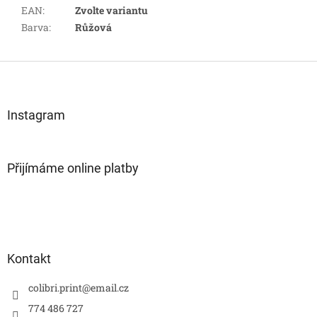
EAN
:
Zvolte variantu
Barva
:
Růžová
Z
á
p
a
Instagram
t
í
Přijímáme online platby
Kontakt
colibri.print
@
email.cz
774 486 727