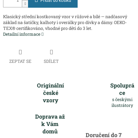
Přidat do košíku
Klasický střední kostkovaný vzor v růžové a bílé — nadčasový
základ na šatičky, kalhoty i overálky pro dívky a dámy. OEKO-
TEX® certifikováno, vhodné pro děti do 3 let.
Detailní informace
ZEPTAT SE
SDÍLET
Originální
Spoluprá
české
ce
vzory
s českými
ilustrátory
Doprava až
k Vám
domů
Doručení do 7