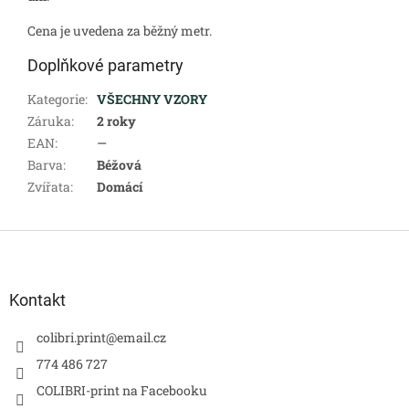
Cena je uvedena za běžný metr.
Doplňkové parametry
Kategorie
:
VŠECHNY VZORY
Záruka
:
2 roky
EAN
:
—
Barva
:
Béžová
Zvířata
:
Domácí
Z
á
p
a
Kontakt
t
í
colibri.print
@
email.cz
774 486 727
COLIBRI-print na Facebooku