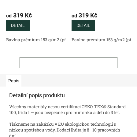
319 Kč
319 Kč
od
od
DETAIL
DETAIL
Bavlna prémium 153 g/m2 (přírodní)
Bavlna prémium 153 g/m2 (příro
Bavlněný satén 130 g/m2 (
ZOBRAZIT VŠECHNY SOUVISEJÍCÍ PRODUKTY
Popis
Detailní popis produktu
Všechny materiály nesou certifikaci OEKO-TEX® Standard
100, třída I — jsou bezpečné i pro miminka a děti do 3 let.
Tiskneme na zakázku v EU ekologickou technologií s
nízkou spotřebou vody. Dodací lhůta je 8–10 pracovních
dní.