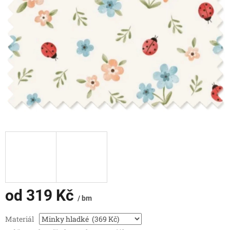
od
319 Kč
/ bm
Měrná
Materiál
cena: