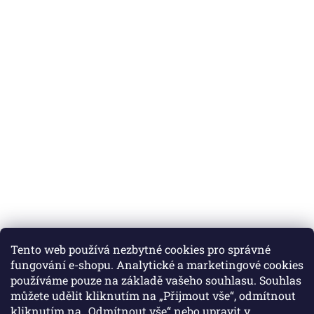
Tento web používá nezbytné cookies pro správné
fungování e-shopu. Analytické a marketingové cookies
používáme pouze na základě vašeho souhlasu. Souhlas
můžete udělit kliknutím na „Přijmout vše“, odmítnout
Instagram
kliknutím na „Odmítnout vše“ nebo upravit v