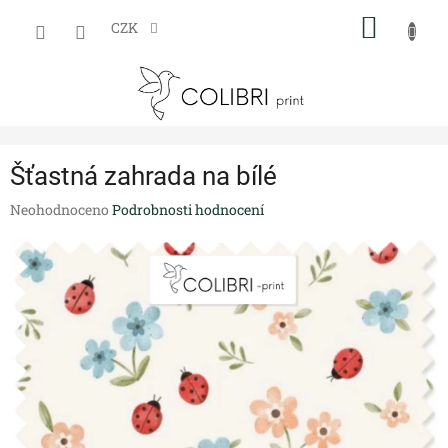
Přejít
NÁKUP
na
CZK
obsah
KOŠÍK
Šťastná zahrada na bílé
Průměrné
Neohodnoceno
Podrobnosti hodnocení
hodnocení
produktu
je
0,0
z
5
hvězdiček.