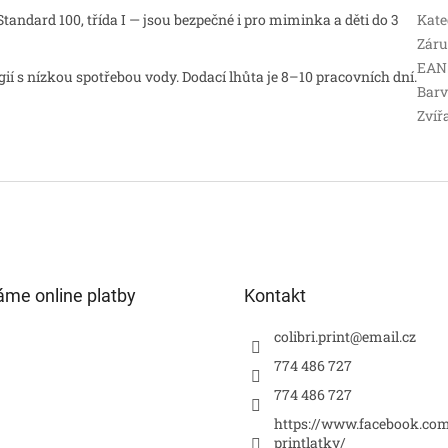
andard 100, třída I — jsou bezpečné i pro miminka a děti do 3
Kate
Zár
EAN
 s nízkou spotřebou vody. Dodací lhůta je 8–10 pracovních dní.
Bar
Zvíř
áme online platby
Kontakt
colibri.print
@
email.cz
774 486 727
774 486 727
https://www.facebook.com
printlatky/