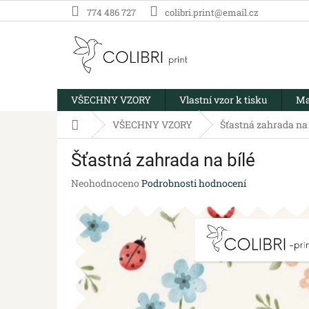
Přejít
774 486 727
colibri.print@email.cz
na
obsah
VŠECHNY VZORY
Vlastní vzor k tisku
Ma
Domů
VŠECHNY VZORY
Šťastná zahrada na 
Šťastná zahrada na bílé
Průměrné
Neohodnoceno
Podrobnosti hodnocení
hodnocení
produktu
je
0,0
z
5
hvězdiček.