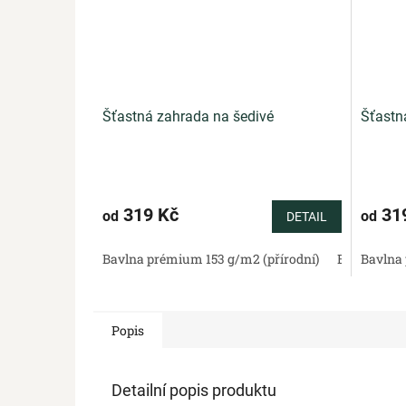
Šťastná zahrada na šedivé
Šťastn
319 Kč
31
od
od
DETAIL
Bavlna prémium 153 g/m2 (přírodní)
Bavlněný sa
Bavlna 
Popis
Detailní popis produktu