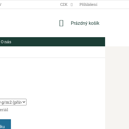
VŠEOBECNÉ OBCHODNÍ PODMÍNKY
CZK
ZÁSADY ZPRACOVÁNÍ OSOBN
Přihlášení
NÁKUPNÍ
Prázdný košík
KOŠÍK
O nás
eriál
íku