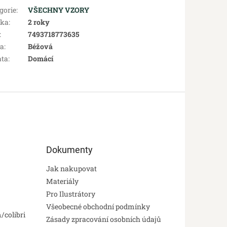
gorie
:
VŠECHNY VZORY
uka
:
2 roky
:
7493718773635
va
:
Béžová
ata
:
Domácí
Dokumenty
Jak nakupovat
Materiály
Pro Ilustrátory
Všeobecné obchodní podmínky
/colibri
Zásady zpracování osobních údajů