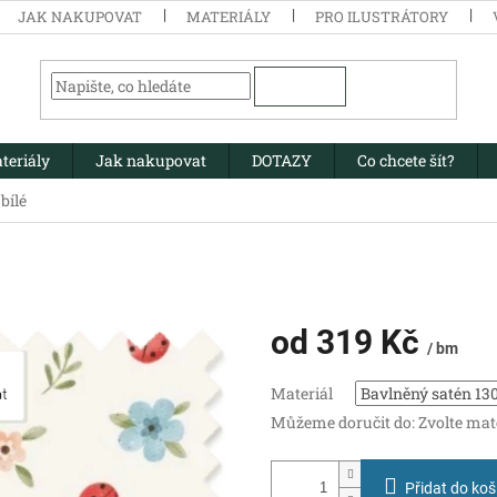
JAK NAKUPOVAT
MATERIÁLY
PRO ILUSTRÁTORY
HLEDAT
teriály
Jak nakupovat
DOTAZY
Co chcete šít?
bílé
od
319 Kč
/ bm
Měrná
Materiál
cena:
Můžeme doručit do:
Zvolte mat
Přidat do koš