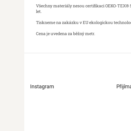
Všechny materiály nesou certifikaci OEKO-TEX® St
let.
Tiskneme na zakázku v EU ekologickou technologií
Cena je uvedena za běžný metr.
Z
á
p
a
t
Instagram
Přijím
í