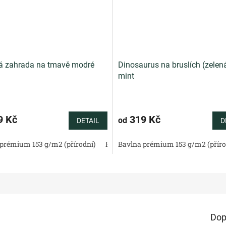
á zahrada na tmavě modré
Dinosaurus na bruslích (zelen
mint
9 Kč
319 Kč
od
DETAIL
D
tén 130 g/m2 (přírodní)
prémium 153 g/m2 (přírodní)
Bavlněné plátno standard (přírodní)
Bavlněný satén 130 g/m2 (přírodní)
Bavlna prémium 153 g/m2 (příro
Bav
Dop