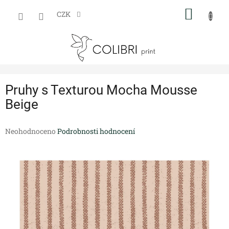
Přejít
NÁKUP
na
CZK
obsah
KOŠÍK
Pruhy s Texturou Mocha Mousse
Beige
Průměrné
Neohodnoceno
Podrobnosti hodnocení
hodnocení
produktu
je
0,0
z
5
hvězdiček.