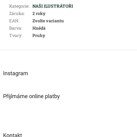
Kategorie
:
NAŠI ILUSTRÁTOŘI
Záruka
:
2 roky
EAN
:
Zvolte variantu
Barva
:
Hnědá
Tvary
:
Pruhy
Z
á
p
a
Instagram
t
í
Přijímáme online platby
Kontakt