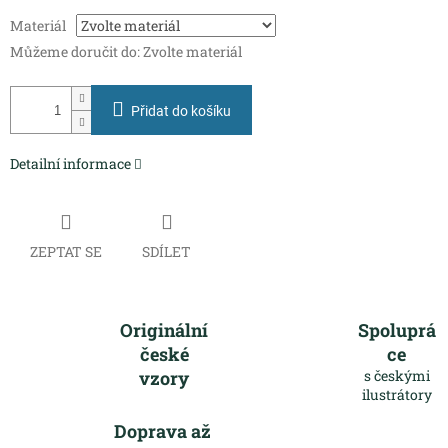
Měrná
Materiál
cena:
Můžeme doručit do:
Zvolte materiál
Přidat do košíku
Detailní informace
ZEPTAT SE
SDÍLET
Originální
Spoluprá
české
ce
vzory
s českými
ilustrátory
Doprava až