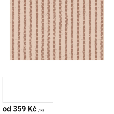
od
359 Kč
/ ks