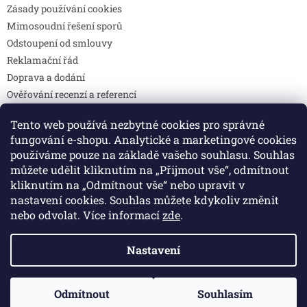
Zásady používání cookies
Mimosoudní řešení sporů
Odstoupení od smlouvy
Reklamační řád
Doprava a dodání
Ověřování recenzí a referencí
Pravidla soutěží
Tento web používá nezbytné cookies pro správné
Prohlášení o shodě
fungování e-shopu. Analytické a marketingové cookies
Způsoby platby
používáme pouze na základě vašeho souhlasu. Souhlas
DOTAZY
můžete udělit kliknutím na „Přijmout vše“, odmítnout
Kontakty
kliknutím na „Odmítnout vše“ nebo upravit v
nastavení cookies. Souhlas můžete kdykoliv změnit
nebo odvolat. Více informací
zde
.
Vytvořil Shoptet
Nastavení
Copyright 2026
Colibri print
. Všechna práva vyhrazena.
Odmítnout
Souhlasím
Upravit nastavení cookies
🚚 Doprava zdarma při objednávce nad 2 000 Kč.