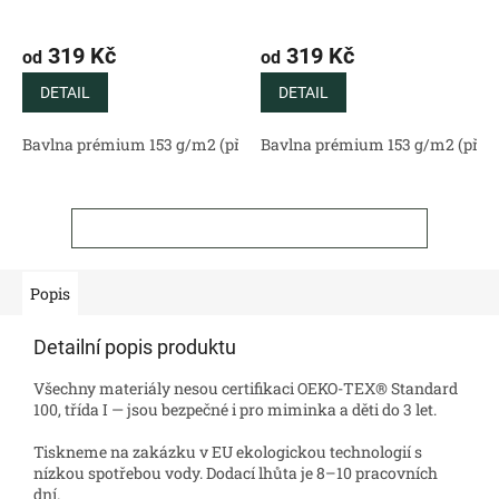
319 Kč
319 Kč
od
od
DETAIL
DETAIL
Bavlna prémium 153 g/m2 (přírodní)
Bavlna prémium 153 g/m2 (příro
Bavlněný satén 130 g/m2 (
ZOBRAZIT VŠECHNY SOUVISEJÍCÍ PRODUKTY
Popis
Detailní popis produktu
Všechny materiály nesou certifikaci OEKO-TEX® Standard
100, třída I — jsou bezpečné i pro miminka a děti do 3 let.
Tiskneme na zakázku v EU ekologickou technologií s
nízkou spotřebou vody. Dodací lhůta je 8–10 pracovních
dní.