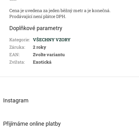
Cena je uvedena za jeden běžný metr a je konečná.
Prodávající není plátce DPH.
Doplňkové parametry
Kategorie
:
VŠECHNY VZORY
Záruka
:
2 roky
EAN
:
Zvolte variantu
Zvířata
:
Exotická
Z
á
p
a
Instagram
t
í
Přijímáme online platby