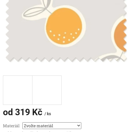
od
319 Kč
/ ks
Měrná
Materiál
cena: