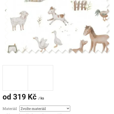
od
319 Kč
/ ks
Měrná
Materiál
cena: