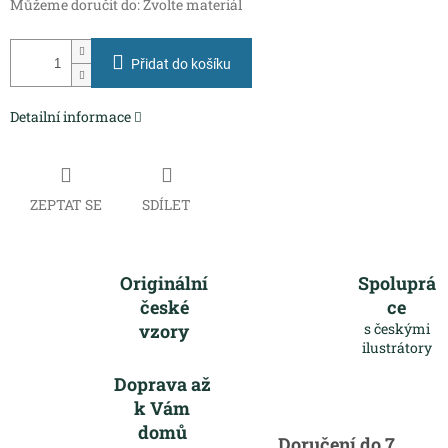
Můžeme doručit do:
Zvolte materiál
Přidat do košíku
Detailní informace
ZEPTAT SE
SDÍLET
Originální
Spoluprá
české
ce
vzory
s českými
ilustrátory
Doprava až
k Vám
domů
Doručení do 7