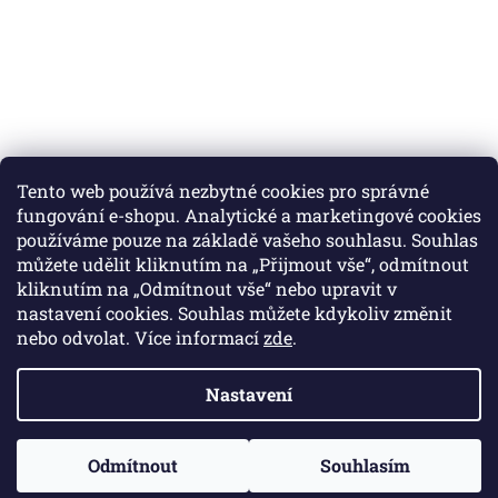
Tento web používá nezbytné cookies pro správné
fungování e-shopu. Analytické a marketingové cookies
používáme pouze na základě vašeho souhlasu. Souhlas
můžete udělit kliknutím na „Přijmout vše“, odmítnout
Instagram
kliknutím na „Odmítnout vše“ nebo upravit v
nastavení cookies. Souhlas můžete kdykoliv změnit
nebo odvolat. Více informací
zde
.
Vytvořil Shoptet
Nastavení
Copyright 2026
Colibri print
. Všechna práva vyhrazena.
Odmítnout
Souhlasím
Upravit nastavení cookies
🚚 Doprava zdarma při objednávce nad 2 000 Kč.