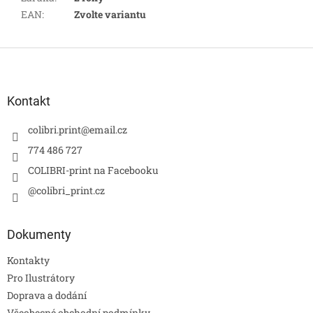
EAN
:
Zvolte variantu
Z
á
p
a
Kontakt
t
í
colibri.print
@
email.cz
774 486 727
COLIBRI-print na Facebooku
@colibri_print.cz
Dokumenty
Kontakty
Pro Ilustrátory
Doprava a dodání
Všeobecné obchodní podmínky