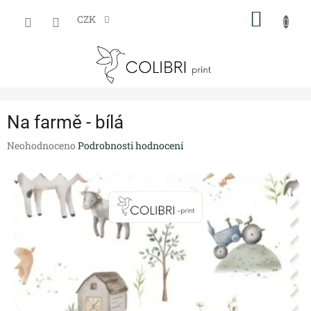
Přejít
NÁKUP
na
CZK
obsah
KOŠÍK
Na farmě - bílá
Průměrné
Neohodnoceno
Podrobnosti hodnocení
hodnocení
produktu
je
0,0
z
5
hvězdiček.