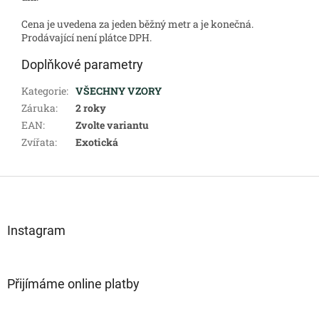
Cena je uvedena za jeden běžný metr a je konečná.
Prodávající není plátce DPH.
Doplňkové parametry
Kategorie
:
VŠECHNY VZORY
Záruka
:
2 roky
EAN
:
Zvolte variantu
Zvířata
:
Exotická
Z
á
p
a
Instagram
t
í
Přijímáme online platby