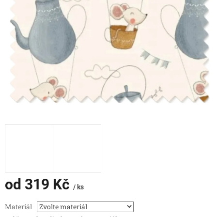
od
319 Kč
/ ks
Měrná
Materiál
cena: