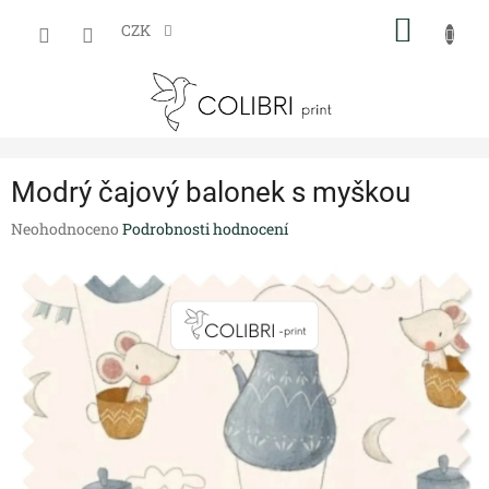
Přejít
NÁKUP
na
CZK
obsah
KOŠÍK
Modrý čajový balonek s myškou
Průměrné
Neohodnoceno
Podrobnosti hodnocení
hodnocení
produktu
je
0,0
z
5
hvězdiček.