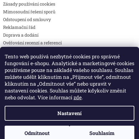
Zásady používání cookies
Mimosoudní řešení sporů
Odstoupení od smlouvy
Reklamační řád
Doprava a dodání
Ověřování recenzí a referencí
Pravidla soutěží
Tento web používá nezbytné cookies pro správné
Prohlášení o shodě
fungování e-shopu. Analytické a marketingové cookies
Způsoby platby
používáme pouze na základě vašeho souhlasu. Souhlas
DOTAZY
můžete udělit kliknutím na „Přijmout vše“, odmítnout
Kontakty
kliknutím na „Odmítnout vše“ nebo upravit v
nastavení cookies. Souhlas můžete kdykoliv změnit
nebo odvolat. Více informací
zde
.
Vytvořil Shoptet
Nastavení
Copyright 2026
Colibri print
. Všechna práva vyhrazena.
Odmítnout
Souhlasím
Upravit nastavení cookies
🚚 Doprava zdarma při objednávce nad 2 000 Kč.