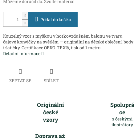
Můžeme doručit do:
Zvolte materiál
Přidat do košíku
Kouzelný vzor s myškou v horkovzdušném balonu ve tvaru
čajové konvičky na světlém — originální na dětské oblečení, body
i šatičky. Certifikace OEKO-TEX®, tisk od 1 metru.
Detailní informace
ZEPTAT SE
SDÍLET
Originální
Spoluprá
české
ce
vzory
s českými
ilustrátory
Doprava až