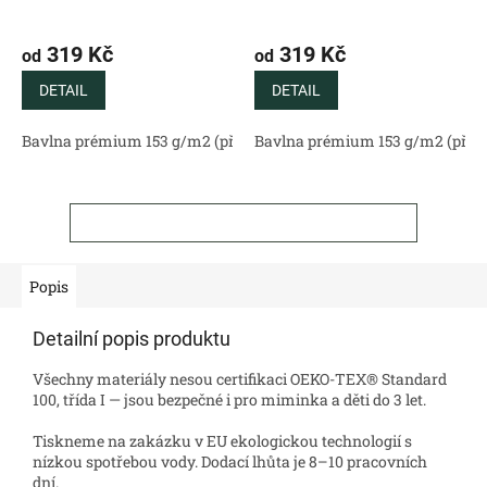
319 Kč
319 Kč
od
od
DETAIL
DETAIL
Bavlna prémium 153 g/m2 (přírodní)
Bavlna prémium 153 g/m2 (příro
Bavlněný satén 130 g/m2 (
ZOBRAZIT VŠECHNY SOUVISEJÍCÍ PRODUKTY
Popis
Detailní popis produktu
Všechny materiály nesou certifikaci OEKO-TEX® Standard
100, třída I — jsou bezpečné i pro miminka a děti do 3 let.
Tiskneme na zakázku v EU ekologickou technologií s
nízkou spotřebou vody. Dodací lhůta je 8–10 pracovních
dní.