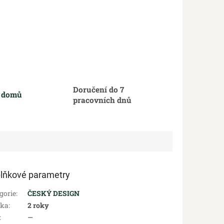
Doručení do 7
m domů
pracovních dnů
lňkové parametry
gorie
:
ČESKÝ DESIGN
uka
:
2 roky
:
—