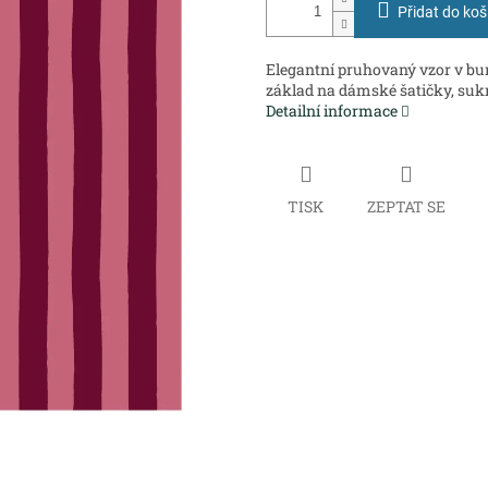
Přidat do koš
Elegantní pruhovaný vzor v b
základ na dámské šatičky, sukn
Detailní informace
TISK
ZEPTAT SE