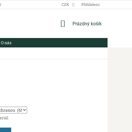
VŠEOBECNÉ OBCHODNÍ PODMÍNKY
CZK
ZÁSADY ZPRACOVÁNÍ OSOBN
Přihlášení
NÁKUPNÍ
Prázdný košík
KOŠÍK
O nás
eriál