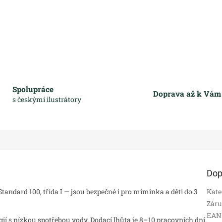
Spolupráce
Doprava až k Vá
s českými ilustrátory
Dop
andard 100, třída I — jsou bezpečné i pro miminka a děti do 3
Kate
Zár
EAN
 s nízkou spotřebou vody. Dodací lhůta je 8–10 pracovních dní.