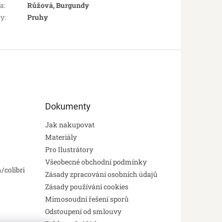
va
:
Růžová, Burgundy
ry
:
Pruhy
Dokumenty
Jak nakupovat
Materiály
Pro Ilustrátory
Všeobecné obchodní podmínky
/colibri
Zásady zpracování osobních údajů
Zásady používání cookies
Mimosoudní řešení sporů
Odstoupení od smlouvy