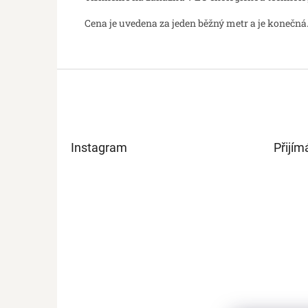
Cena je uvedena za jeden běžný metr a je konečná.
Z
á
p
a
t
Instagram
Přijím
í