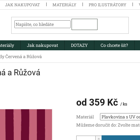
JAK NAKUPOVAT
MATERIÁLY
PRO ILUSTRÁTORY
HLEDAT
teriály
Jak nakupovat
DOTAZY
Co chcete šít?
dy Červená a Růžová
ná a Růžová
od
359 Kč
/ ks
Měrná
Materiál
cena:
Můžeme doručit do:
Zvolte mat