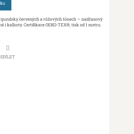
íku
urgundsky červených a růžových tónech — nadčasový
ě i kalhoty. Certifikace OEKO-TEX®, tisk od 1 metru.
SDÍLET