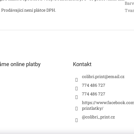
Bar
 Prodávající není plátce DPH.
Tva
áme online platby
Kontakt
colibri.print
@
email.cz
774 486 727
774 486 727
https://www.facebook.com
printlatky/
@colibri_print.cz