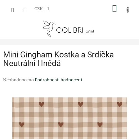
Přejít
NÁKUP
na
CZK
obsah
KOŠÍK
Mini Gingham Kostka a Srdíčka
Neutrální Hnědá
Průměrné
Neohodnoceno
Podrobnosti hodnocení
hodnocení
produktu
je
0,0
z
5
hvězdiček.