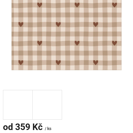
od
359 Kč
/ ks