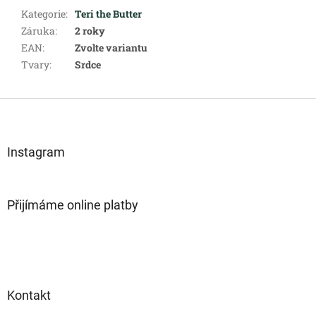
Kategorie
:
Teri the Butter
Záruka
:
2 roky
EAN
:
Zvolte variantu
Tvary
:
Srdce
Z
á
p
a
Instagram
t
í
Přijímáme online platby
Kontakt