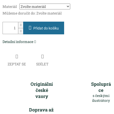
Měrná
Materiál
cena:
Můžeme doručit do:
Zvolte materiál
Přidat do košíku
Detailní informace
ZEPTAT SE
SDÍLET
Originální
Spoluprá
české
ce
vzory
s českými
ilustrátory
Doprava až