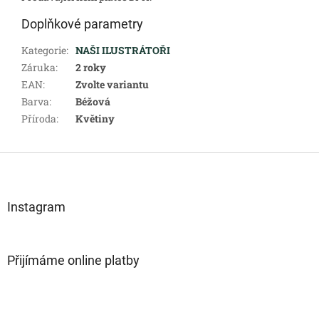
Doplňkové parametry
Kategorie
:
NAŠI ILUSTRÁTOŘI
Záruka
:
2 roky
EAN
:
Zvolte variantu
Barva
:
Béžová
Příroda
:
Květiny
Z
á
p
a
Instagram
t
í
Přijímáme online platby