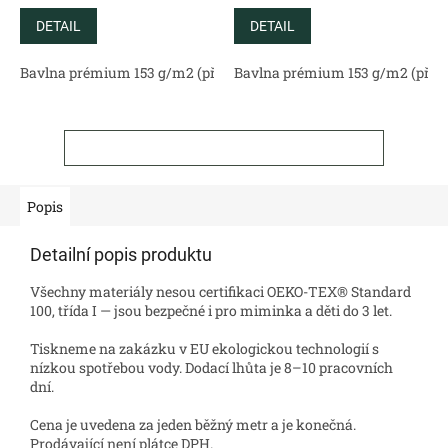
DETAIL
DETAIL
Bavlna prémium 153 g/m2 (přírodní)
Bavlna prémium 153 g/m2 (příro
Bavlněný satén 130 g/m2 (
ZOBRAZIT VŠECHNY SOUVISEJÍCÍ PRODUKTY
Popis
Detailní popis produktu
Všechny materiály nesou certifikaci OEKO-TEX® Standard
100, třída I — jsou bezpečné i pro miminka a děti do 3 let.
Tiskneme na zakázku v EU ekologickou technologií s
nízkou spotřebou vody. Dodací lhůta je 8–10 pracovních
dní.
Cena je uvedena za jeden běžný metr a je konečná.
Prodávající není plátce DPH.