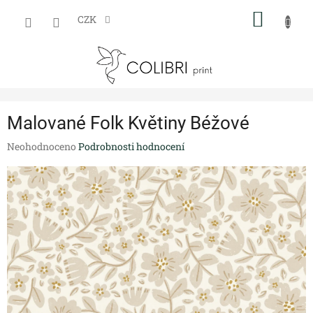
Přejít
NÁKUP
na
CZK
obsah
KOŠÍK
Malované Folk Květiny Béžové
Průměrné
Neohodnoceno
Podrobnosti hodnocení
hodnocení
produktu
je
0,0
z
5
hvězdiček.