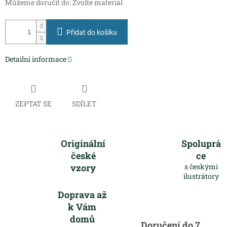
Můžeme doručit do:
Zvolte materiál
Přidat do košíku
Detailní informace
ZEPTAT SE
SDÍLET
Originální
Spoluprá
české
ce
vzory
s českými
ilustrátory
Doprava až
k Vám
domů
Doručení do 7