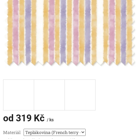
od
319 Kč
/ ks
Měrná
Materiál
cena: