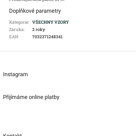
Doplňkové parametry
Kategorie
:
VŠECHNY VZORY
Záruka
:
2 roky
EAN
:
7032371248341
Z
á
p
a
Instagram
t
í
Přijímáme online platby
Kontakt