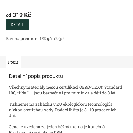
319 Kč
od
DETAIL
Bavlna prémium 153 g/m2 (přírodní)
Bavlněný satén 130 g/m2 (
Popis
Detailní popis produktu
Všechny materiály nesou certifikaci OEKO-TEX® Standard
100, třída I — jsou bezpečné i pro miminka a děti do 3 let.
Tiskneme na zakázku v EU ekologickou technologií s
nízkou spotřebou vody. Dodací lhůta je 8–10 pracovních
dní.
Cena je uvedena za jeden běžný metr a je konečná.
Prodávající není plátce DPH.