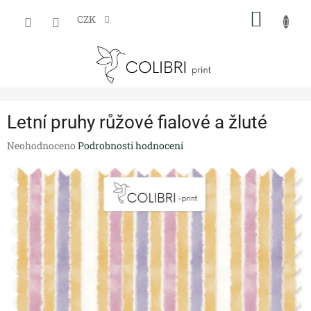
Přejít
NÁKUP
na
CZK
obsah
KOŠÍK
Letní pruhy růžové fialové a žluté
Průměrné
Neohodnoceno
Podrobnosti hodnocení
hodnocení
produktu
je
0,0
z
5
hvězdiček.