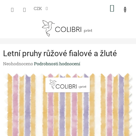
Přejít
NÁKUP
na
CZK
obsah
KOŠÍK
Letní pruhy růžové fialové a žluté
Průměrné
Neohodnoceno
Podrobnosti hodnocení
hodnocení
produktu
je
0,0
z
5
hvězdiček.