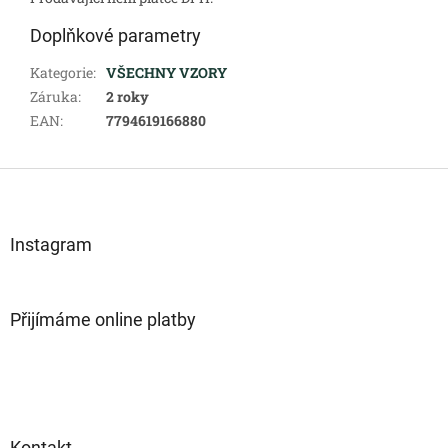
Doplňkové parametry
Kategorie
:
VŠECHNY VZORY
Záruka
:
2 roky
EAN
:
7794619166880
Z
á
p
a
Instagram
t
í
Přijímáme online platby
Kontakt