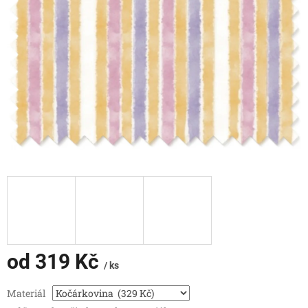
od
319 Kč
/ ks
Měrná
Materiál
cena: