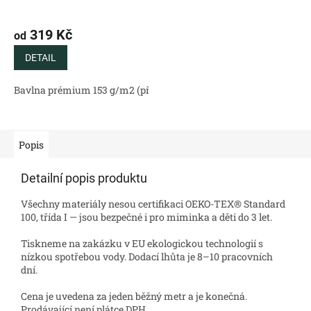
319 Kč
od
DETAIL
Bavlna prémium 153 g/m2 (přírodní)
Bavlněný satén 130 g/m2 (
Popis
Detailní popis produktu
Všechny materiály nesou certifikaci OEKO-TEX® Standard
100, třída I — jsou bezpečné i pro miminka a děti do 3 let.
Tiskneme na zakázku v EU ekologickou technologií s
nízkou spotřebou vody. Dodací lhůta je 8–10 pracovních
dní.
Cena je uvedena za jeden běžný metr a je konečná.
Prodávající není plátce DPH.