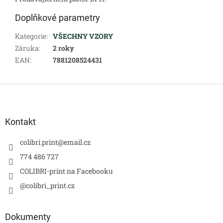
Doplňkové parametry
Kategorie
:
VŠECHNY VZORY
Záruka
:
2 roky
EAN
:
7881208524431
Z
á
p
a
Kontakt
t
í
colibri.print
@
email.cz
774 486 727
COLIBRI-print na Facebooku
@colibri_print.cz
Dokumenty