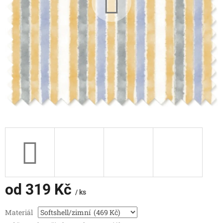
od
319 Kč
/ ks
Měrná
Materiál
cena: