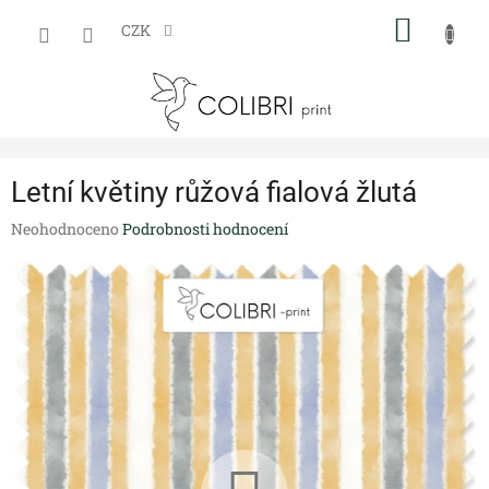
Přejít
NÁKUP
na
CZK
obsah
KOŠÍK
Letní květiny růžová fialová žlutá
Průměrné
Neohodnoceno
Podrobnosti hodnocení
hodnocení
produktu
je
0,0
z
5
hvězdiček.