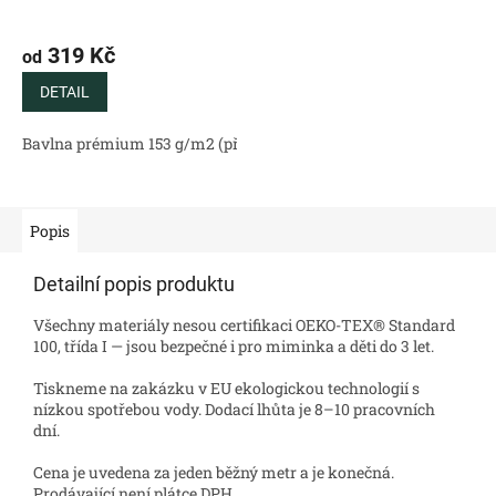
319 Kč
od
DETAIL
Bavlna prémium 153 g/m2 (přírodní)
Bavlněný satén 130 g/m2 (
Popis
Detailní popis produktu
Všechny materiály nesou certifikaci OEKO-TEX® Standard
100, třída I — jsou bezpečné i pro miminka a děti do 3 let.
Tiskneme na zakázku v EU ekologickou technologií s
nízkou spotřebou vody. Dodací lhůta je 8–10 pracovních
dní.
Cena je uvedena za jeden běžný metr a je konečná.
Prodávající není plátce DPH.