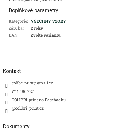
Doplňkové parametry
Kategorie
:
VŠECHNY VZORY
Záruka
:
2 roky
EAN
:
Zvolte variantu
Z
á
p
a
Kontakt
t
í
colibri.print
@
email.cz
774 486 727
COLIBRI-print na Facebooku
@colibri_print.cz
Dokumenty