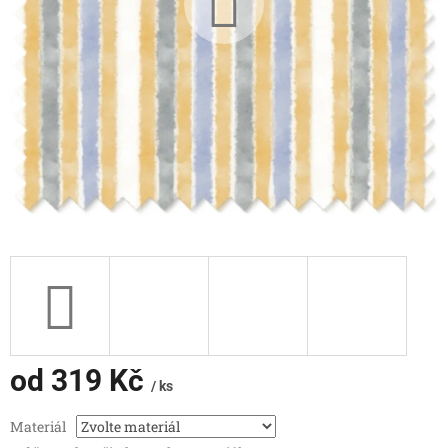
od
319 Kč
/ ks
Měrná
Materiál
cena: