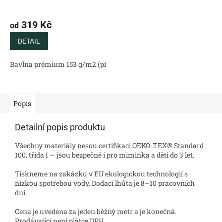
319 Kč
od
DETAIL
Bavlna prémium 153 g/m2 (přírodní)
Bavlněný satén 130 g/m2 (
Popis
Detailní popis produktu
Všechny materiály nesou certifikaci OEKO-TEX® Standard
100, třída I — jsou bezpečné i pro miminka a děti do 3 let.
Tiskneme na zakázku v EU ekologickou technologií s
nízkou spotřebou vody. Dodací lhůta je 8–10 pracovních
dní.
Cena je uvedena za jeden běžný metr a je konečná.
Prodávající není plátce DPH.