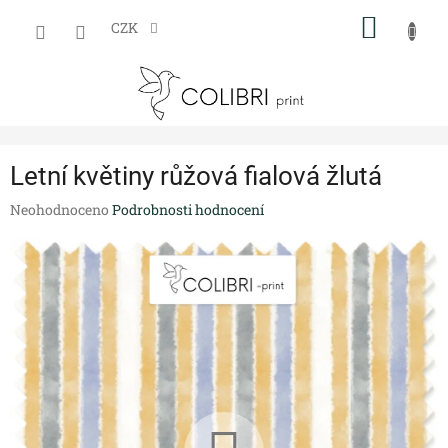
Přejít
NÁKUP
na
CZK
obsah
KOŠÍK
Letní květiny růžová fialová žlutá
Průměrné
Neohodnoceno
Podrobnosti hodnocení
hodnocení
produktu
je
0,0
z
5
hvězdiček.