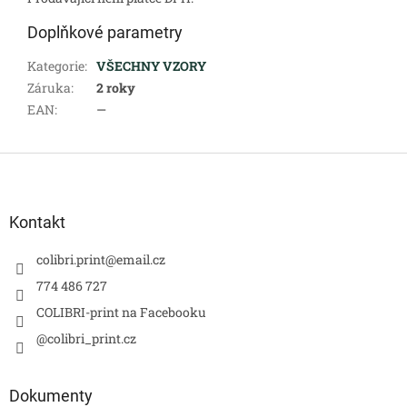
Doplňkové parametry
Kategorie
:
VŠECHNY VZORY
Záruka
:
2 roky
EAN
:
—
Z
á
p
a
Kontakt
t
í
colibri.print
@
email.cz
774 486 727
COLIBRI-print na Facebooku
@colibri_print.cz
Dokumenty