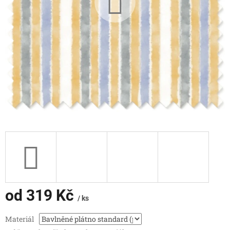
od
319 Kč
/ ks
Měrná
Materiál
cena: