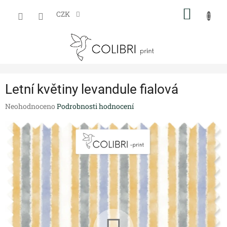
Přejít
NÁKUP
na
CZK
obsah
KOŠÍK
Letní květiny levandule fialová
Průměrné
Neohodnoceno
Podrobnosti hodnocení
hodnocení
produktu
je
0,0
z
5
hvězdiček.