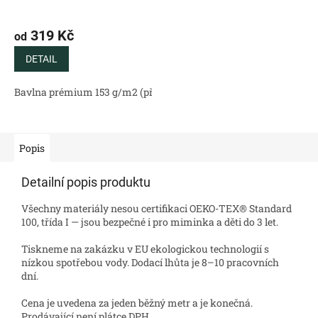
319 Kč
od
DETAIL
Bavlna prémium 153 g/m2 (přírodní)
Bavlněný satén 130 g/m2 (
Popis
Detailní popis produktu
Všechny materiály nesou certifikaci OEKO-TEX® Standard
100, třída I — jsou bezpečné i pro miminka a děti do 3 let.
Tiskneme na zakázku v EU ekologickou technologií s
nízkou spotřebou vody. Dodací lhůta je 8–10 pracovních
dní.
Cena je uvedena za jeden běžný metr a je konečná.
Prodávající není plátce DPH.