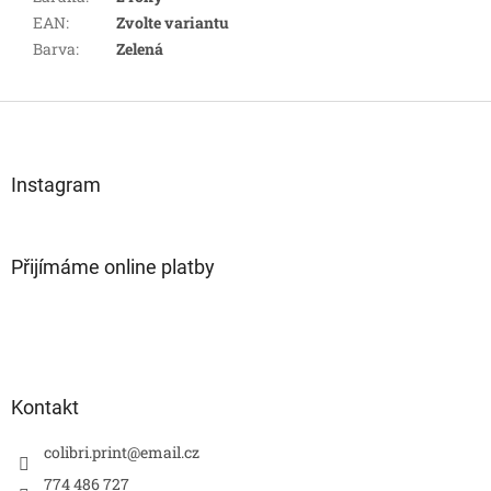
EAN
:
Zvolte variantu
Barva
:
Zelená
Z
á
p
a
Instagram
t
í
Přijímáme online platby
Kontakt
colibri.print
@
email.cz
774 486 727