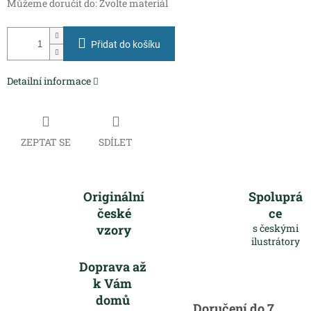
Můžeme doručit do:
Zvolte materiál
Přidat do košíku
Detailní informace
ZEPTAT SE
SDÍLET
Originální
Spoluprá
české
ce
vzory
s českými
ilustrátory
Doprava až
k Vám
domů
Doručení do 7