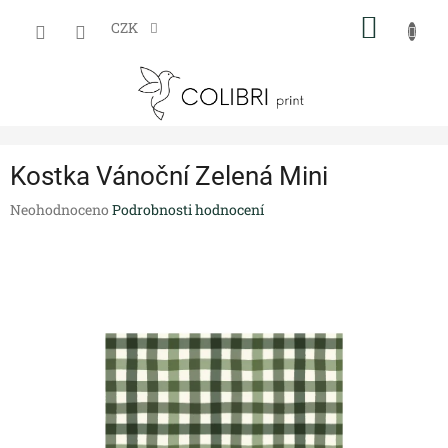
Přejít
NÁKUP
na
CZK
obsah
KOŠÍK
Kostka Vánoční Zelená Mini
Průměrné
Neohodnoceno
Podrobnosti hodnocení
hodnocení
produktu
je
0,0
z
5
hvězdiček.