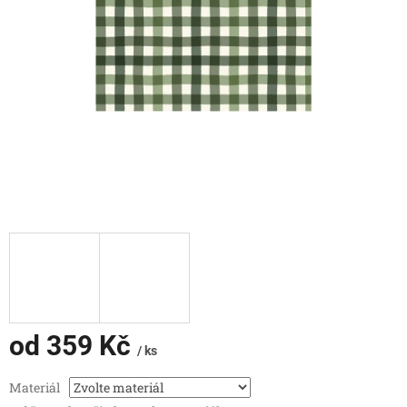
od
359 Kč
/ ks
Měrná
Materiál
cena: