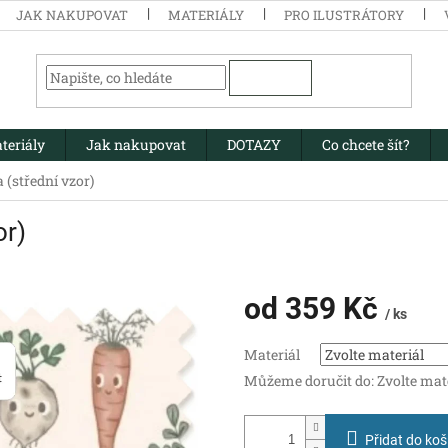
JAK NAKUPOVAT
MATERIÁLY
PRO ILUSTRÁTORY
HLEDAT
teriály
Jak nakupovat
DOTAZY
Co chcete šít?
 (střední vzor)
or)
od
359 Kč
/ ks
Měrná
Materiál
cena:
Můžeme doručit do:
Zvolte mat
Přidat do koš