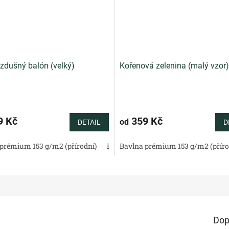
zdušný balón (velký)
Kořenová zelenina (malý vzor)
9 Kč
359 Kč
od
DETAIL
D
tén 130 g/m2 (přírodní)
prémium 153 g/m2 (přírodní)
Bavlněné plátno standard (přírodní)
Bavlněný satén 130 g/m2 (přírodní)
Bavlna prémium 153 g/m2 (příro
Bav
Dop