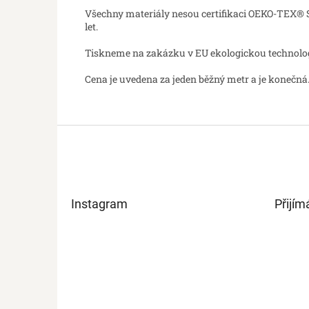
Všechny materiály nesou certifikaci OEKO-TEX® St
let.
Tiskneme na zakázku v EU ekologickou technologií
Cena je uvedena za jeden běžný metr a je konečná.
Z
á
p
a
t
Instagram
Přijím
í