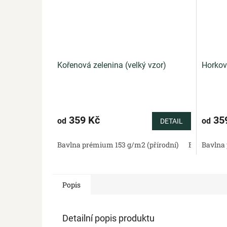
Kořenová zelenina (velký vzor)
Horkov
359 Kč
35
od
od
DETAIL
Bavlna prémium 153 g/m2 (přírodní)
Bavlněný sa
Bavlna 
Popis
Detailní popis produktu