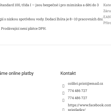
andard 100, třída I — jsou bezpečné i pro miminka a děti do 3
Kate
Zár
EAN
 s nízkou spotřebou vody. Dodací lhůta je 8–10 pracovních dní.
Přír
 Prodávající není plátce DPH.
áme online platby
Kontakt
colibri.print
@
email.cz
774 486 727
774 486 727
https://www.facebook.com
printlatky/