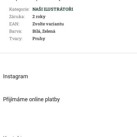
Kategorie
:
NAŠI ILUSTRÁTOŘI
Záruka
:
2 roky
EAN
:
Zvolte variantu
Barva
:
Bílá, Zelená
Tvary
:
Pruhy
Z
á
p
a
Instagram
t
í
Přijímáme online platby