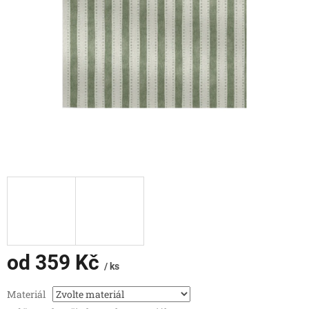
od
359 Kč
/ ks
Měrná
Materiál
cena: