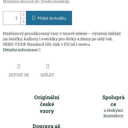
Můžeme doručit do:
Zvolte materiál
Přidat do košíku
Nadčasový proužkovaný vzor v tmavě zelené — výrazný základ
na šatičky, kalhoty i overálky pro dívky a dámy po celý rok.
OEKO-TEX® Standard 100, tisk v EU od 1 metru.
Detailní informace
ZEPTAT SE
SDÍLET
Originální
Spoluprá
české
ce
vzory
s českými
ilustrátory
Doprava až