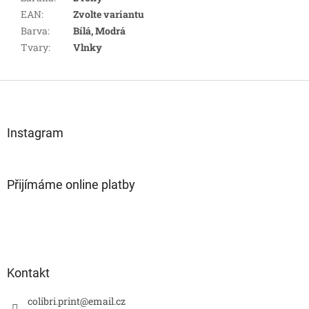
EAN
:
Zvolte variantu
Barva
:
Bílá, Modrá
Tvary
:
Vlnky
Z
á
p
a
Instagram
t
í
Přijímáme online platby
Kontakt
colibri.print
@
email.cz