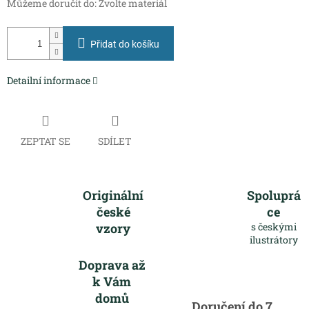
Můžeme doručit do:
Zvolte materiál
Přidat do košíku
Detailní informace
ZEPTAT SE
SDÍLET
Originální
Spoluprá
české
ce
vzory
s českými
ilustrátory
Doprava až
k Vám
domů
Doručení do 7