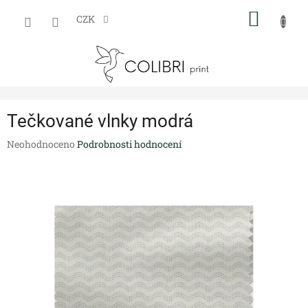
Přejít
NÁKUP
na
CZK
obsah
KOŠÍK
Tečkované vlnky modrá
Průměrné
Neohodnoceno
Podrobnosti hodnocení
hodnocení
produktu
je
0,0
z
5
hvězdiček.