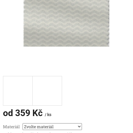
od
359 Kč
/ ks
Měrná
Materiál
cena: