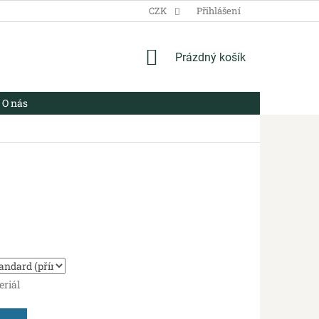
VŠEOBECNÉ OBCHODNÍ PODMÍNKY
CZK
ZÁSADY ZPRACOVÁNÍ OSO
Přihlášení
NÁKUPNÍ
Prázdný košík
KOŠÍK
O nás
eriál