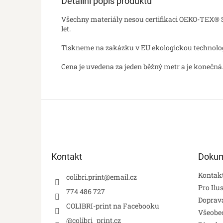
Detailní popis produktu
Všechny materiály nesou certifikaci OEKO-TEX® St
let.
Tiskneme na zakázku v EU ekologickou technologií
Cena je uvedena za jeden běžný metr a je konečná.
Z
á
p
a
t
Kontakt
Doku
í
Kontak
colibri.print
@
email.cz
Pro Ilu
774 486 727
Doprava
COLIBRI-print na Facebooku
Všeobe
@colibri_print.cz