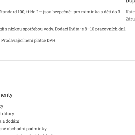
Dop
andard 100, třída I — jsou bezpečné i pro miminka a děti do 3
Kate
Zár
 s nízkou spotřebou vody. Dodací lhůta je 8–10 pracovních dní.
 Prodávající není plátce DPH.
menty
ty
strátory
 a dodání
cné obchodní podmínky