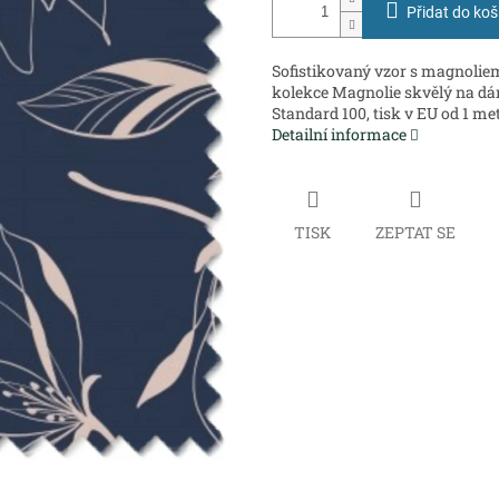
Přidat do koš
Sofistikovaný vzor s magnolie
kolekce Magnolie skvělý na dá
Standard 100, tisk v EU od 1 me
Detailní informace
TISK
ZEPTAT SE