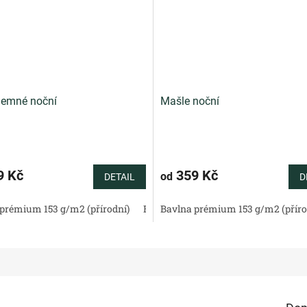
jemné noční
Mašle noční
9 Kč
359 Kč
od
DETAIL
D
tén 130 g/m2 (přírodní)
prémium 153 g/m2 (přírodní)
Bavlněné plátno standard (přírodní)
Bavlněný satén 130 g/m2 (přírodní)
Bavlna prémium 153 g/m2 (příro
Bav