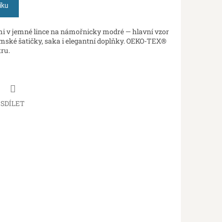
íku
mi v jemné lince na námořnicky modré — hlavní vzor
mské šatičky, saka i elegantní doplňky. OEKO-TEX®
tru.
SDÍLET