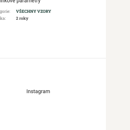
lňkové parametry
gorie
:
VŠECHNY VZORY
uka
:
2 roky
Instagram