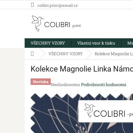
Přejít
colibri.print@email.cz
na
obsah
VŠECHNY VZORY
Vlastní vzor k tisku
Ma
Domů
VŠECHNY VZORY
Kolekce Magnolie 
Kolekce Magnolie Linka Nám
Novinka
Průměrné
Neohodnoceno
Podrobnosti hodnocení
hodnocení
produktu
je
0,0
z
5
hvězdiček.