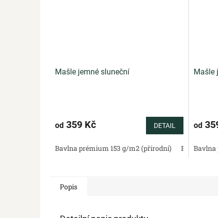
Mašle jemné sluneční
Mašle 
359 Kč
35
od
od
DETAIL
Bavlna prémium 153 g/m2 (přírodní)
Bavlněný sa
Bavlna 
Popis