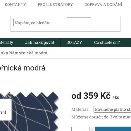
KONTAKTY
PRO ILUSTRÁTORY
DOPRAVA A DODÁNÍ
HLEDAT
teriály
Jak nakupovat
DOTAZY
Co chcete šít?
Linka Námořnická modrá
ořnická modrá
od
359 Kč
/ ks
Měrná
Materiál
cena:
Můžeme doručit do:
Zvolte mat