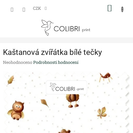
Přejít
NÁKUP
na
CZK
obsah
KOŠÍK
Kaštanová zvířátka bílé tečky
Průměrné
Neohodnoceno
Podrobnosti hodnocení
hodnocení
produktu
je
0,0
z
5
hvězdiček.