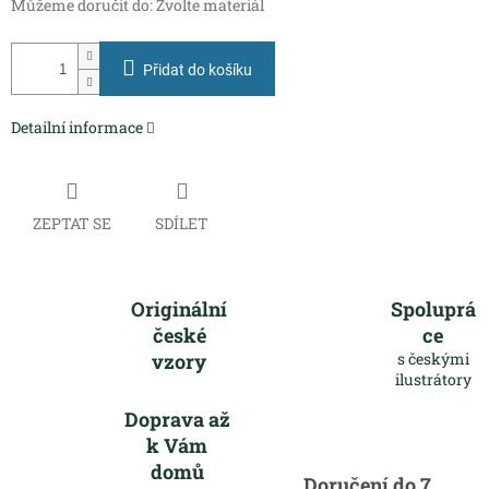
Můžeme doručit do:
Zvolte materiál
Přidat do košíku
Detailní informace
ZEPTAT SE
SDÍLET
Originální
Spoluprá
české
ce
vzory
s českými
ilustrátory
Doprava až
k Vám
domů
Doručení do 7