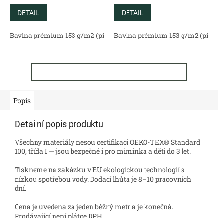
DETAIL
DETAIL
Bavlna prémium 153 g/m2 (přírodní)
Bavlna prémium 153 g/m2 (příro
Bavlněný satén 130 g/m2 (
ZOBRAZIT VŠECHNY SOUVISEJÍCÍ PRODUKTY
Popis
Detailní popis produktu
Všechny materiály nesou certifikaci OEKO-TEX® Standard
100, třída I — jsou bezpečné i pro miminka a děti do 3 let.
Tiskneme na zakázku v EU ekologickou technologií s
nízkou spotřebou vody. Dodací lhůta je 8–10 pracovních
dní.
Cena je uvedena za jeden běžný metr a je konečná.
Prodávající není plátce DPH.