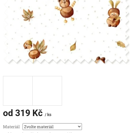
od
319 Kč
/ ks
Měrná
Materiál
cena: