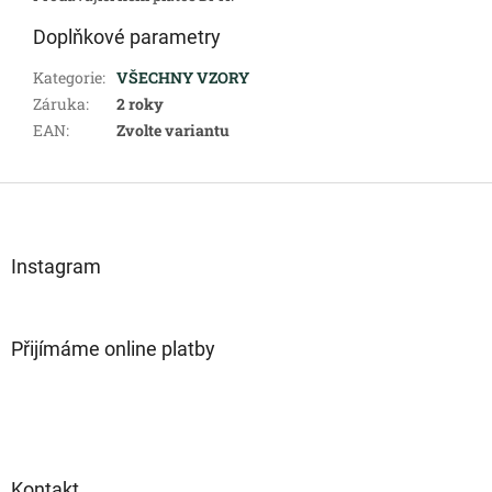
Doplňkové parametry
Kategorie
:
VŠECHNY VZORY
Záruka
:
2 roky
EAN
:
Zvolte variantu
Z
á
p
a
Instagram
t
í
Přijímáme online platby
Kontakt