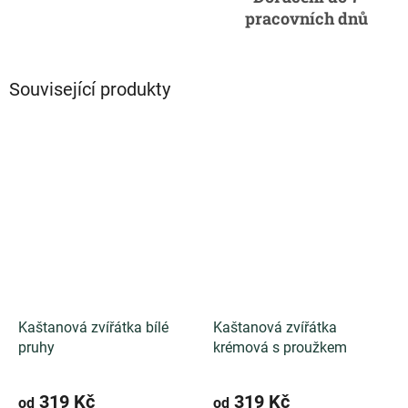
pracovních dnů
Související produkty
Kaštanová zvířátka bílé
Kaštanová zvířátka
pruhy
krémová s proužkem
319 Kč
319 Kč
od
od