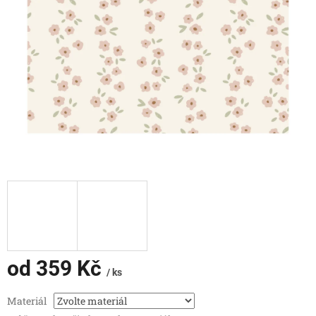
od
359 Kč
/ ks
Měrná
Materiál
cena: