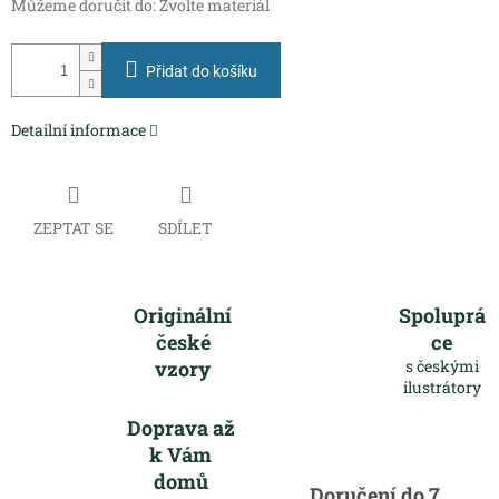
Můžeme doručit do:
Zvolte materiál
Přidat do košíku
Detailní informace
ZEPTAT SE
SDÍLET
Originální
Spoluprá
české
ce
vzory
s českými
ilustrátory
Doprava až
k Vám
domů
Doručení do 7