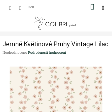
Přejít
NÁKUP
na
CZK
obsah
KOŠÍK
Jemné Květinové Pruhy Vintage Lilac
Průměrné
Neohodnoceno
Podrobnosti hodnocení
hodnocení
produktu
je
0,0
z
5
hvězdiček.