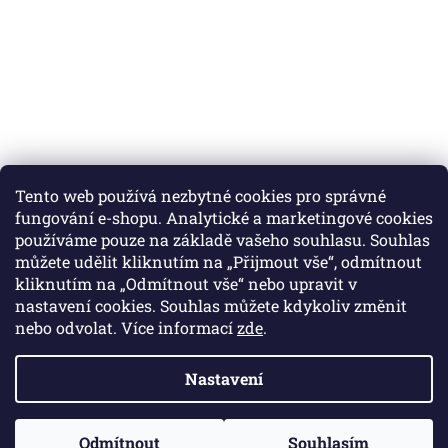
Tento web používá nezbytné cookies pro správné
fungování e-shopu. Analytické a marketingové cookies
používáme pouze na základě vašeho souhlasu. Souhlas
můžete udělit kliknutím na „Přijmout vše“, odmítnout
Instagram
kliknutím na „Odmítnout vše“ nebo upravit v
nastavení cookies. Souhlas můžete kdykoliv změnit
nebo odvolat. Více informací
zde
.
Vytvořil Shoptet
Nastavení
Copyright 2026
Colibri print
. Všechna práva vyhrazena.
Odmítnout
Souhlasím
Upravit nastavení cookies