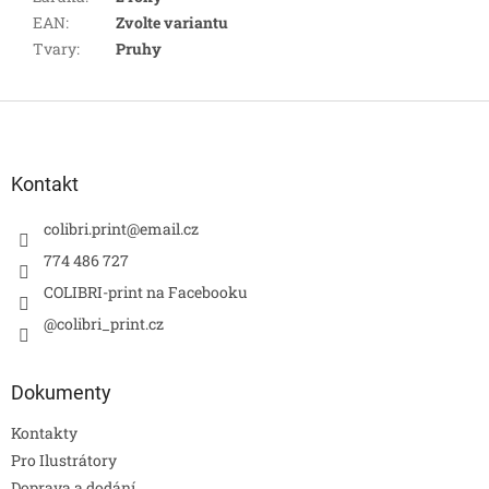
EAN
:
Zvolte variantu
Tvary
:
Pruhy
Z
á
p
a
Kontakt
t
í
colibri.print
@
email.cz
774 486 727
COLIBRI-print na Facebooku
@colibri_print.cz
Dokumenty
Kontakty
Pro Ilustrátory
Doprava a dodání