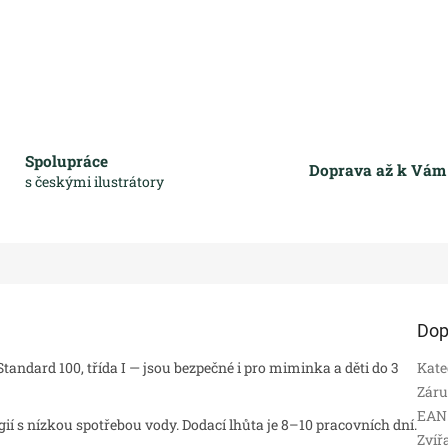
Spolupráce
Doprava až k Vá
s českými ilustrátory
Dop
andard 100, třída I — jsou bezpečné i pro miminka a děti do 3
Kate
Zár
EAN
 s nízkou spotřebou vody. Dodací lhůta je 8–10 pracovních dní.
Zvíř