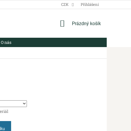
VŠEOBECNÉ OBCHODNÍ PODMÍNKY
CZK
ZÁSADY ZPRACOVÁNÍ OSO
Přihlášení
NÁKUPNÍ
Prázdný košík
KOŠÍK
O nás
eriál
íku