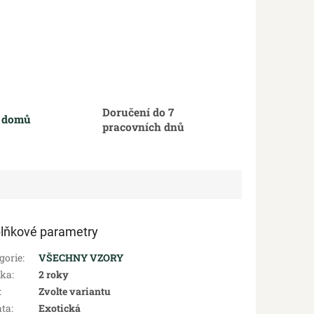
Doručení do 7
m domů
pracovních dnů
lňkové parametry
gorie
:
VŠECHNY VZORY
uka
:
2 roky
:
Zvolte variantu
ata
:
Exotická